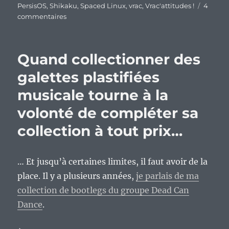
PersisOS
,
Shikaku
,
Spaced Linux
,
vrac
,
Vrac'attitudes !
4
sur
commentaires
En
vrac’
de
Quand collectionner des
fin
de
galettes plastifiées
semaine…
musicale tourne à la
volonté de compléter sa
collection à tout prix…
… Et jusqu’à certaines limites, il faut avoir de la
place. Il y a plusieurs années,
je parlais de ma
collection de bootlegs du groupe Dead Can
Dance
.