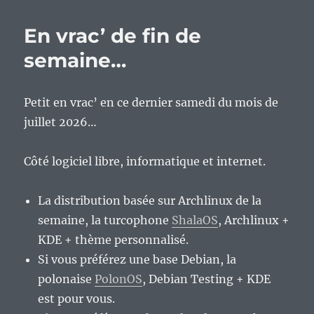
a
de
En vrac’ de fin de
quoi
éprouver
semaine…
de
la
lassitude…
Petit en vrac’ en ce dernier samedi du mois de
juillet 2026…
Côté logiciel libre, informatique et internet.
La distribution basée sur Archlinux de la
semaine, la turcophone
ShalaOS
, Archlinux +
KDE + thème personnalisé.
Si vous préférez une base Debian, la
polonaise
PolonOS
, Debian Testing + KDE
est pour vous.