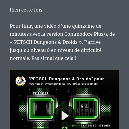
Rien cette fois.
Pour finir, une vidéo d’une quinzaine de
minutes avec la version Commodore Plus/4 de
« PETSCII Dungeons & Droids ». J’arrive
jusqu’au niveau 8 en niveau de difficulté
normale. Pas si mal que cela !