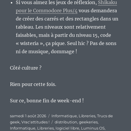
Si vous aimez les jeux de réflexion,
Shikaku
pour le Commodore Plus/4
vous demandera
de créer des carrés et des rectangles dans un
tableau. Les niveaux sont relativement
faisables, mais à partir du niveau 15, code
« wisteria », ça pique. Seul hic ? Pas de sons
ni de musique, dommage !
Côté culture ?
Rien pour cette fois.
Sur ce, bonne fin de week-end !
Publié
Catégories
samedi 1 août 2026
Informatique
,
Libreries
,
Trucs de
le
Étiquettes
geek
,
Vrac'attitudes !
distribution
,
geekeries
,
Informatique
,
Libreries
,
logiciel libre
,
Luminus OS
,