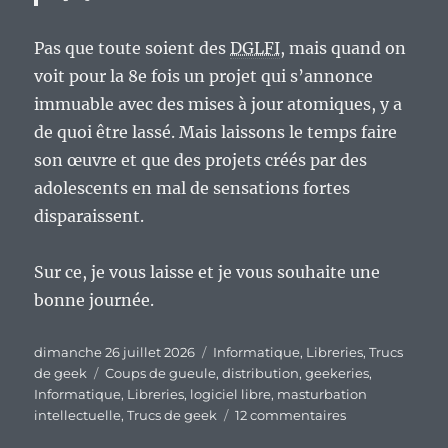
Pas que toute soient des
DGLFI
, mais quand on
voit pour la 8e fois un projet qui s’annonce
immuable avec des mises à jour atomiques, y a
de quoi être lassé. Mais laissons le temps faire
son œuvre et que des projets créés par des
adolescents en mal de sensations fortes
disparaissent.
Sur ce, je vous laisse et je vous souhaite une
bonne journée.
Publié
Catégories
dimanche 26 juillet 2026
Informatique
,
Libreries
,
Trucs
le
Étiquettes
de geek
Coups de gueule
,
distribution
,
geekeries
,
Informatique
,
Libreries
,
logiciel libre
,
masturbation
sur
intellectuelle
,
Trucs de geek
12 commentaires
Y