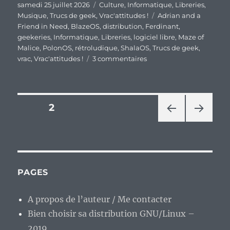
Publié
Catégories
samedi 25 juillet 2026
Culture
,
Informatique
,
Libreries
,
le
Étiquettes
Musique
,
Trucs de geek
,
Vrac'attitudes !
Adrian and a
Friend in Need
,
BlazeOS
,
distribution
,
Ferdinant
,
geekeries
,
Informatique
,
Libreries
,
logiciel libre
,
Maze of
Malice
,
PolonOS
,
rétroludique
,
ShalaOS
,
Trucs de geek
,
sur
vrac
,
Vrac'attitudes !
3 commentaires
En
vrac’
de
fin
Pagination
PAGE
2
de
semaine…
PAG
PAG
des
E
E
PRÉ
SUIV
publications
CÉD
ANT
ENT
E
PAGES
E
A propos de l’auteur / Me contacter
Bien choisir sa distribution GNU/Linux –
2019