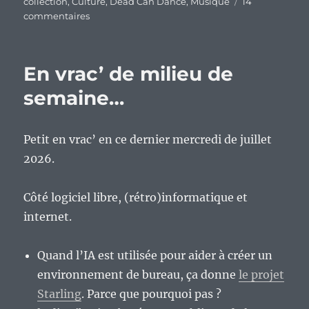
le
collection
,
Culture
,
Dead Can Dance
,
Musique
14
sur
commentaires
Quand
collectionner
des
En vrac’ de milieu de
galettes
plastifiées
semaine…
musicale
tourne
à
Petit en vrac’ en ce dernier mercredi de juillet
la
2026.
volonté
de
compléter
Côté logiciel libre, (rétro)informatique et
sa
internet.
collection
à
tout
Quand l’IA est utilisée pour aider à créer un
prix…
environnement de bureau, ça donne
le projet
Starling
. Parce que pourquoi pas ?