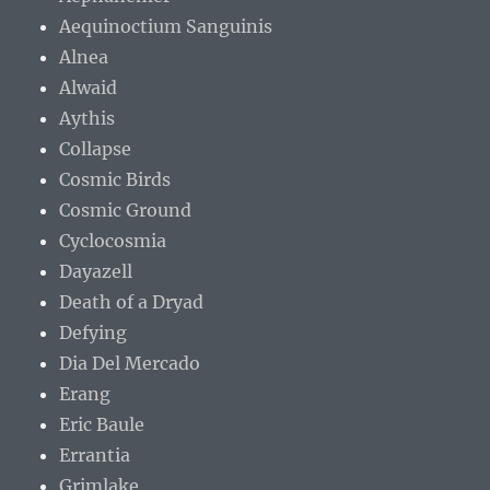
Aequinoctium Sanguinis
Alnea
Alwaid
Aythis
Collapse
Cosmic Birds
Cosmic Ground
Cyclocosmia
Dayazell
Death of a Dryad
Defying
Dia Del Mercado
Erang
Eric Baule
Errantia
Grimlake