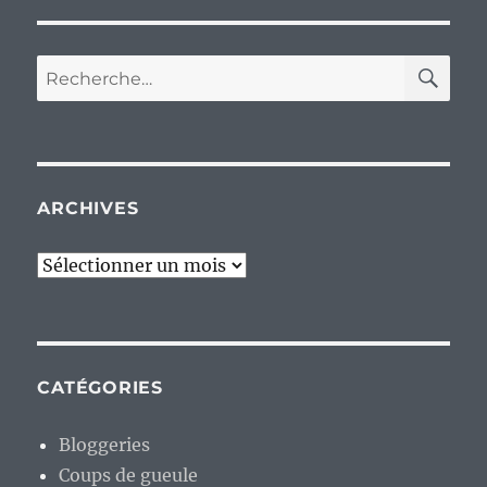
RE
Recherche
pour :
ARCHIVES
Archives
CATÉGORIES
Bloggeries
Coups de gueule