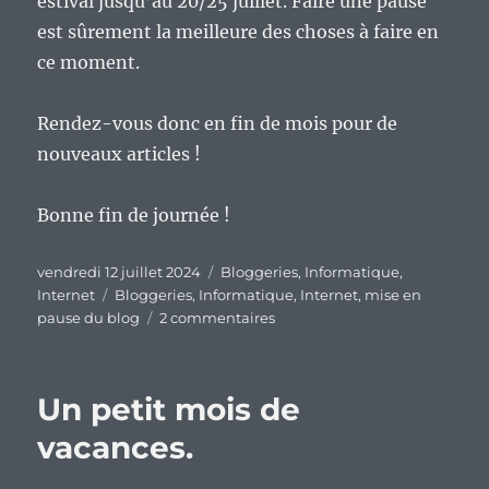
estival jusqu’au 20/25 juillet. Faire une pause
est sûrement la meilleure des choses à faire en
ce moment.
Rendez-vous donc en fin de mois pour de
nouveaux articles !
Bonne fin de journée !
Publié
Catégories
vendredi 12 juillet 2024
Bloggeries
,
Informatique
,
le
Étiquettes
Internet
Bloggeries
,
Informatique
,
Internet
,
mise en
sur
pause du blog
2 commentaires
Mise
en
pause
Un petit mois de
estivale
du
vacances.
blog.