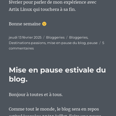
février pour parler de mon expérience avec
Artix Linux qui touchera à sa fin.
Bonne semaine
Publié
Catégories
Étiquettes
jeudi 13 février 2025
Bloggeries
Bloggeries
,
le
Destinations passions
,
mise en pause du blog
,
pause
5
sur
commentaires
Une
petite
pause
Mise en pause estivale du
pour
reprendre
blog.
mon
souffle.
Bonjour à toutes et à tous.
Comme tout le monde, le blog sera en repos