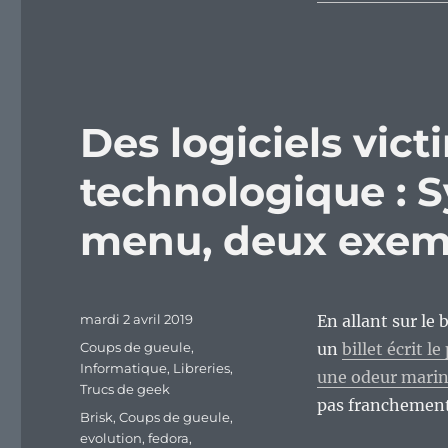
Des logiciels vict
technologique : S
menu, deux exemp
Publié
mardi 2 avril 2019
En allant sur le
le
Catégories
Coups de gueule
,
un
billet écrit 
Informatique
,
Libreries
,
une odeur marin
Trucs de geek
pas franchement 
Étiquettes
Brisk
,
Coups de gueule
,
evolution
,
fedora
,