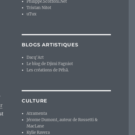
Philippe.Scoffoni.Net
Tristan Nitot
uTux
BLOGS ARTISTIQUES
Dacq'Art
Le blog de Djimi Fagniot
Les créations de Péhä.
r
CULTURE
ir
st
Atramenta
Jérome Dumont, auteur de Rossetti &
MacLane
Kylie Ravera