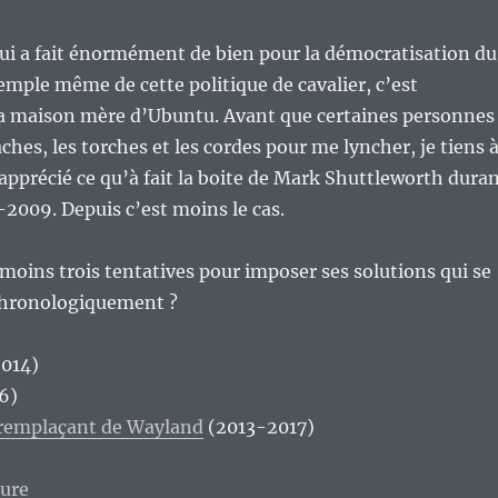
 qui a fait énormément de bien pour la démocratisation du
xemple même de cette politique de cavalier, c’est
 la maison mère d’Ubuntu. Avant que certaines personnes
ches, les torches et les cordes pour me lyncher, je tiens 
i apprécié ce qu’à fait la boite de Mark Shuttleworth dura
2009. Depuis c’est moins le cas.
 moins trois tentatives pour imposer ses solutions qui se
Chronologiquement ?
014)
6)
 remplaçant de Wayland
(2013-2017)
de « Le monde du libre actuel part en couilles ? Bonus n
ture