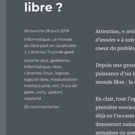
libre ?
Publié
dimanche 28 avril 2019
Attention,
« arti
le
Catégories
Informatique
,
Le monde
d’années »
à suiv
du libre part en cacahuète
coeur du problè
:)
,
Libreries
,
Trucs de geek
Étiquettes
cavalier seul
,
geekeries
,
Depuis une gross
Informatique
,
libre
,
Libreries
,
linux
,
logiciel
,
puissance d’un i
logiciel libre
,
masturbation
monde libre : la
intellectuelle
,
mir
,
Trucs de
geek
,
unity
,
upstart
,
wayland
En clair, tout l
sur
20 commentaires
première version
Le
déjà eu l’occasi
monde
donneront naissa
du
libre
semaines ou que