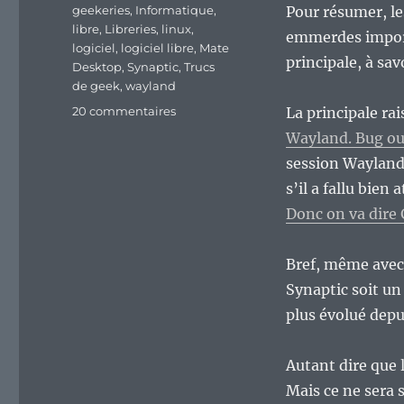
geekeries
,
Informatique
,
Pour résumer, l
libre
,
Libreries
,
linux
,
emmerdes importa
logiciel
,
logiciel libre
,
Mate
principale, à sa
Desktop
,
Synaptic
,
Trucs
de geek
,
wayland
sur
20 commentaires
La principale ra
Des
Wayland. Bug ou
logiciels
session Wayland
victimes
de
s’il a fallu bien
l’évolution
Donc on va dire
technologique
:
Synaptic
Bref, même avec u
et
Synaptic soit un 
Brisk-
plus évolué dep
menu,
deux
exemples
Autant dire que l
parmi
Mais ce ne sera s
d’autres.