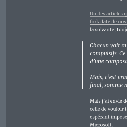
actuel
part
Un des articles q
en
couilles
fork date de no
?
la suivante, touj
Bonus
n°4
Chacun voit mid
:
vouloir
compulsifs. Ce
faire
d’une composan
« cavalier
seul »,
maladie
Mais, c’est vra
du
final, somme n
logiciel
libre
?
Mais j’ai envie 
celle de vouloir 
espérant imposer 
Microsoft.