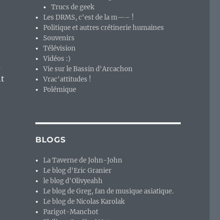
Trucs de geek
Les DRMS, c'est de la m—– !
Politique et autres crétinerie humaines
Souvenirs
Télévision
Vidéos :)
à
Vie sur le Bassin d'Arcachon
nt
Vrac'attitudes !
Polémique
BLOGS
La Taverne de John-John
Le blog d'Eric Granier
le blog d'Olivyeahh
Le blog de Greg, fan de musique asiatique.
Le blog de Nicolas Karolak
Parigot-Manchot
°4 : vouloir faire « cavalier seul », maladie du logiciel li