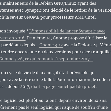
es mainteneurs de la Debian GNU/Linux ayant des
ntes avec Synaptic ont décidé de le retirer de la versio
voir la saveur GNOME pour processeurs AMD/Intel.
ison invoquée ?
L’impossibilité de lancer Synaptic avec
vert en 2016.
De mémoire, Gnome propose d’utiliser la
 par défaut depuis…
Gnome 3.22
avec la Fedora 25. Mêm
 attendre encore une ou deux versions pour être tranquille
 Gnome 3.26, ce qui remonte à septembre 2017…
n cycle de vie de deux ans, il était prévisible que
jour avec la tête sur le billot. Pour information, le code n
uis… début 2017,
dixit la page launchpad du projet
.
e logiciel est plutôt au ralenti depuis environ deux ans.
ûrement pas le seul logiciel qui risque de souffrir d’une