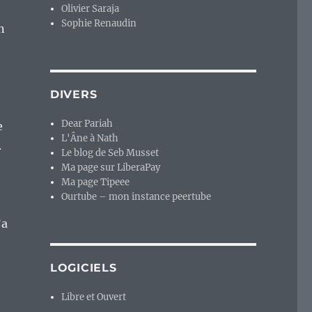
Olivier Saraja
Sophie Renaudin
n
DIVERS
Dear Pariah
e
L'Âne à Nath
.
Le blog de Seb Musset
Ma page sur LiberaPay
Ma page Tipeee
Ourtube – mon instance peertube
’a
LOGICIELS
Libre et Ouvert