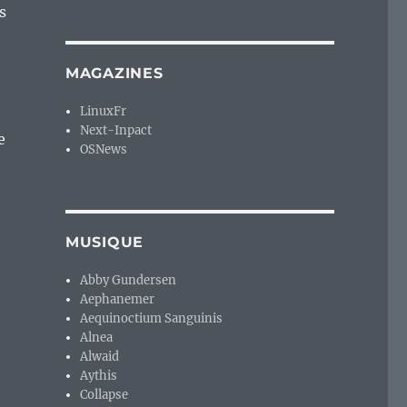
s
MAGAZINES
LinuxFr
Next-Inpact
e
OSNews
ique : Synaptic et Brisk-menu, deux exemples parmi d’aut
MUSIQUE
Abby Gundersen
Aephanemer
Aequinoctium Sanguinis
Alnea
Alwaid
Aythis
Collapse