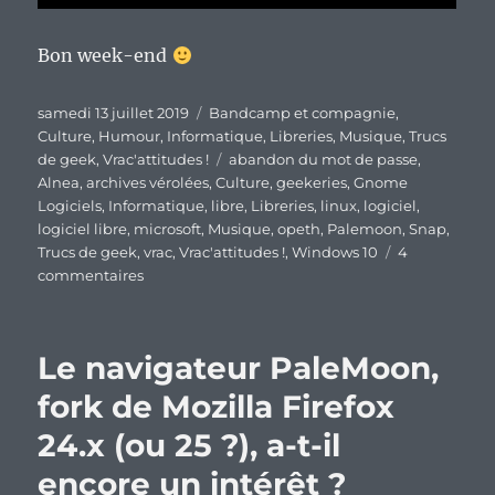
Bon week-end
Publié
Catégories
samedi 13 juillet 2019
Bandcamp et compagnie
,
le
Culture
,
Humour
,
Informatique
,
Libreries
,
Musique
,
Trucs
Étiquettes
de geek
,
Vrac'attitudes !
abandon du mot de passe
,
Alnea
,
archives vérolées
,
Culture
,
geekeries
,
Gnome
Logiciels
,
Informatique
,
libre
,
Libreries
,
linux
,
logiciel
,
logiciel libre
,
microsoft
,
Musique
,
opeth
,
Palemoon
,
Snap
,
Trucs de geek
,
vrac
,
Vrac'attitudes !
,
Windows 10
4
sur
commentaires
En
vrac’
de
Le navigateur PaleMoon,
fin
de
fork de Mozilla Firefox
semaine…
24.x (ou 25 ?), a-t-il
encore un intérêt ?