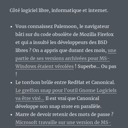
opportunité
déjà
Côté logiciel libre, informatique et internet.
ratée
pour
Mozilla
Vous connaissez Palemoon, le navigateur
Firefox
bâti sur du code obsolète de Mozilla Firefox
?
et qui a insulté les développeurs des BSD
libres ? On a appris que durant des mois,
une
partie de ses versions archivées pour MS-
Windows étaient vérolées
! Superbe… Ou pas
!
Le torchon brûle entre RedHat et Canonical.
Le greffon snap pour l’outil Gnome Logiciels
va être viré…
Il est vrai que Canonical
développe son snap store en parallèle.
Marre de devoir retenir des mots de passe ?
Microsoft travaille sur une version de MS-