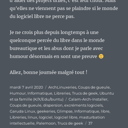
d’aider des projets utiles, c’est leur choix. Mais
qu’elles ne viennent pas se plaindre si le monde
du logiciel libre ne perce pas.
Je ne crois plus depuis longtemps à une
quelconque percée du libre dans le monde
bureautique et les abus dont je parle avec
humour désormais en sont une preuve
Allez, bonne journée malgré tout !
Publié
Catégories
mardi 7 avril 2020
ArchLinuxeries
,
Coups de gueule
,
le
Humour
,
Informatique
,
Libreries
,
Trucs de geek
,
Ubuntu
Étiquettes
et sa famille (K/X/Edu/buntu)
Calam-Arch-Installer
,
Coups de gueule
,
dispersion
,
excréments logiciels
,
Garuda Linux
,
geekeries
,
Glimpse
,
Informatique
,
libre
,
Libreries
,
linux
,
logiciel
,
logiciel libre
,
masturbation
intellectuelle
,
Palemoon
,
Trucs de geek
37