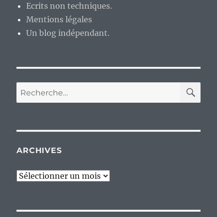
Ecrits non techniques.
?
Mentions légales
Un blog indépendant.
RE
Recherche
pour :
ARCHIVES
Archives