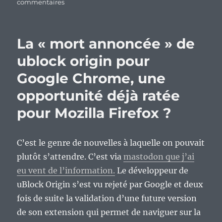
sur
commentaires
Puisqu’on
doit
tous
La « mort annoncée » de
mourir,
rions
ublock origin pour
des
Google Chrome, une
projets
parasites
opportunité déjà ratée
du
monde
pour Mozilla Firefox ?
du
logiciel
libre.
C’est le genre de nouvelles à laquelle on pouvait
plutôt s’attendre. C’est via
mastodon que j’ai
eu vent de l’information.
Le développeur de
uBlock Origin s’est vu rejeté par Google et deux
fois de suite la validation d’une future version
de son extension qui permet de naviguer sur la