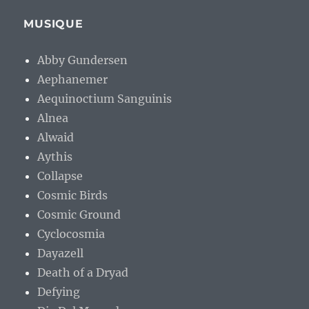
MUSIQUE
Abby Gundersen
Aephanemer
Aequinoctium Sanguinis
Alnea
Alwaid
Aythis
Collapse
Cosmic Birds
Cosmic Ground
Cyclocosmia
Dayazell
Death of a Dryad
Defying