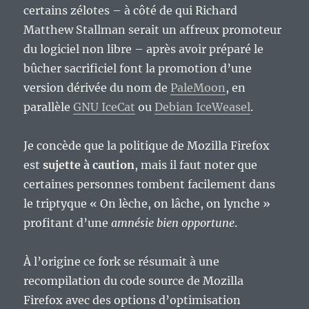
t-
certains zélotes – à côté de qui Richard
il
Matthew Stallman serait un affreux promoteur
encore
du logiciel non libre – après avoir préparé le
un
intérêt
bûcher sacrificiel font la promotion d’une
?
version dérivée du nom de
PaleMoon
, en
parallèle
GNU IceCat
ou
Debian IceWeasel
.
Je concède que la politique de Mozilla Firefox
est
sujette à caution
, mais il faut noter que
certaines personnes tombent facilement dans
le triptyque « On lèche, on lâche, on lynche »
profitant d’une
amnésie bien opportune
.
À l’origine ce fork se résumait à une
recompilation du code source de Mozilla
Firefox avec des options d’optimisation