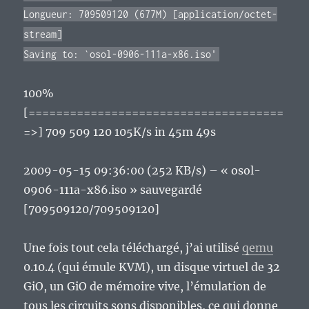
Longueur: 709509120 (677M) [application/octet-
stream]
Saving to: `osol-0906-111a-x86.iso'
100%
[=====================================
=>] 709 509 120 105K/s in 45m 49s
2009-05-15 09:36:00 (252 KB/s) – « osol-
0906-111a-x86.iso » sauvegardé
[709509120/709509120]
Une fois tout cela téléchargé, j’ai utilisé
qemu
0.10.4 (qui émule KVM), un disque virtuel de 32
GiO, un GiO de mémoire vive, l’émulation de
tous les circuits sons disponibles, ce qui donne