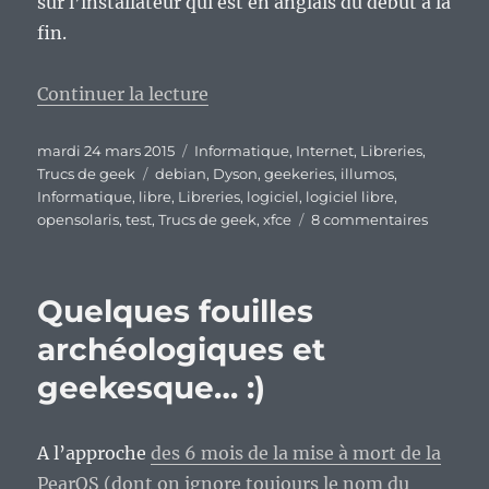
sur l’installateur qui est en anglais du début à la
fin.
de « Prenez une pincée de Debia
Continuer la lecture
Publié
Catégories
mardi 24 mars 2015
Informatique
,
Internet
,
Libreries
,
le
Étiquettes
Trucs de geek
debian
,
Dyson
,
geekeries
,
illumos
,
Informatique
,
libre
,
Libreries
,
logiciel
,
logiciel libre
,
sur
opensolaris
,
test
,
Trucs de geek
,
xfce
8 commentaires
Prenez
une
pincée
Quelques fouilles
de
Debian
archéologiques et
GNU/Lin
geekesque… :)
une
pincée
d’Illumo
vous
A l’approche
des 6 mois de la mise à mort de la
obtiend
PearOS (dont on ignore toujours le nom du