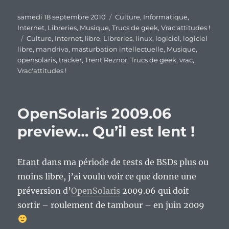
Publié
Catégories
samedi 18 septembre 2010
Culture
,
Informatique
,
le
Internet
,
Libreries
,
Musique
,
Trucs de geek
,
Vrac'attitudes !
Étiquettes
Culture
,
Internet
,
libre
,
Libreries
,
linux
,
logiciel
,
logiciel
libre
,
mandriva
,
masturbation intellectuelle
,
Musique
,
opensolaris
,
tracker
,
Trent Reznor
,
Trucs de geek
,
vrac
,
Vrac'attitudes !
OpenSolaris 2009.06
preview… Qu’il est lent !
Etant dans ma période de tests de BSDs plus ou
moins libre, j’ai voulu voir ce que donne une
préversion d’
OpenSolaris
2009.06 qui doit
sortir – roulement de tambour – en juin 2009