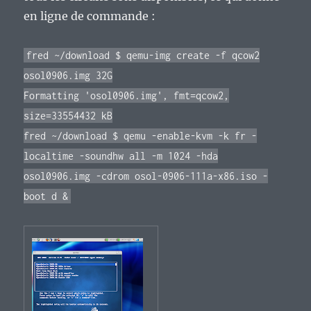
en ligne de commande :
fred ~/download $ qemu-img create -f qcow2
osol0906.img 32G
Formatting 'osol0906.img', fmt=qcow2,
size=33554432 kB
fred ~/download $ qemu -enable-kvm -k fr -
localtime -soundhw all -m 1024 -hda
osol0906.img -cdrom osol-0906-111a-x86.iso -
boot d &