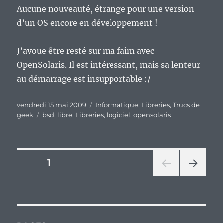
Aucune nouveauté, étrange pour une version
d’un OS encore en développement !
J’avoue être resté sur ma faim avec
OpenSolaris. Il est intéressant, mais sa lenteur
au démarrage est insupportable :/
Publié
Catégories
vendredi 15 mai 2009
Informatique
,
Libreries
,
Trucs de
le
Étiquettes
geek
bsd
,
libre
,
Libreries
,
logiciel
,
opensolaris
Pagination
PAGE
1
PAG
des
E
SUIV
publications
ANT
E