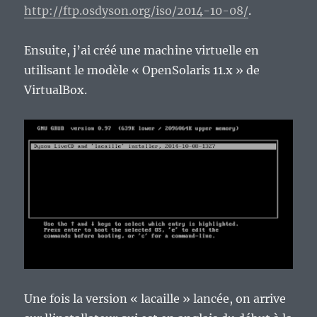
http://ftp.osdyson.org/iso/2014-10-08/
.
Ensuite, j’ai créé une machine virtuelle en
utilisant le modèle « OpenSolaris 11.x » de
VirtualBox.
Une fois la version « lacaille » lancée, on arrive