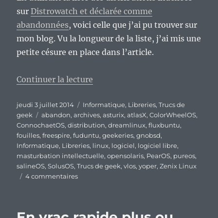
sur
Distrowatch et déclarée comme
abandonnées
, voici celle que j’ai pu trouver sur
mon blog. Vu la longueur de la liste, j’ai mis une
petite césure en place dans l’article.
de « Quelques fouilles archéolo
Continuer la lecture
Publié
Catégories
jeudi 3 juillet 2014
Informatique
,
Libreries
,
Trucs de
le
Étiquettes
geek
abandon
,
archives
,
asturix
,
atlasX
,
ColorWheelOS
,
ConnochaetOS
,
distribution
,
dreamlinux
,
fluxbuntu
,
fouilles
,
freespire
,
fuduntu
,
geekeries
,
gnobsd
,
Informatique
,
Libreries
,
linux
,
logiciel
,
logiciel libre
,
masturbation intellectuelle
,
opensolaris
,
PearOS
,
pureos
,
salineOS
,
SolusOS
,
Trucs de geek
,
vlos
,
yoper
,
Zenix Linux
sur
4 commentaires
Quelques
fouilles
archéologiques
En vrac rapide plus ou
et