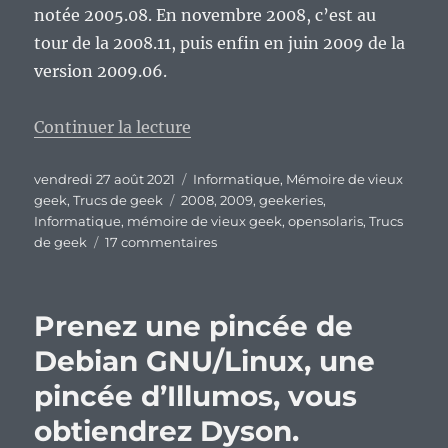
notée 2005.08. En novembre 2008, c’est au
tour de la 2008.11, puis enfin en juin 2009 de la
version 2009.06.
de « Vieux Geek, épisode 298 : Op
Continuer la lecture
Publié
Catégories
vendredi 27 août 2021
Informatique
,
Mémoire de vieux
le
Étiquettes
geek
,
Trucs de geek
2008
,
2009
,
geekeries
,
Informatique
,
mémoire de vieux geek
,
opensolaris
,
Trucs
sur
de geek
17 commentaires
Vieux
Geek,
épisode
Prenez une pincée de
298
:
Debian GNU/Linux, une
OpenSolaris,
pincée d’Illumos, vous
l’essai
pour
obtiendrez Dyson.
faire