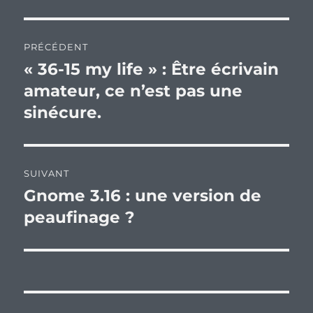
Navigation
PRÉCÉDENT
de
« 36-15 my life » : Être écrivain
Publication
précédente :
amateur, ce n’est pas une
l’article
sinécure.
SUIVANT
Gnome 3.16 : une version de
Publication
suivante :
peaufinage ?