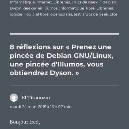
le
Étiquettes
Informatique
,
Internet
,
Libreries
,
Trucs de geek
debian
,
Dyson
,
geekeries
,
illumos
,
Informatique
,
libre
,
Libreries
,
logiciel
,
logiciel libre
,
opensolaris
,
test
,
Trucs de geek
,
xfce
8 réflexions sur « Prenez une
pincée de Debian GNU/Linux,
une pincée d’Illumos, vous
obtiendrez Dyson. »
El Titanozor
dit :
mardi 24 mars 2015 à 16 h 07 min
Bonjour fred,