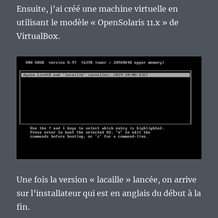
Ensuite, j’ai créé une machine virtuelle en
utilisant le modèle « OpenSolaris 11.x » de
VirtualBox.
Une fois la version « lacaille » lancée, on arrive
sur l’installateur qui est en anglais du début à la
fin.