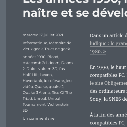
naître et se déve
Publié
mercredi 7 juillet 2021
Dans un article d
le
Catégories
Informatique
,
Mémoire de
ludique : le gra
vieux geek
,
Trucs de geek
1980. »
Étiquettes
années 1990
,
Blood
,
catacomb 3d
,
doom
,
Doom
En 1990, le haut
2
,
Duke Nukem 3D
,
fps
,
Half-Life
,
hexen
,
compatibles PC.
Hovertank
,
id software
,
jeu
le site Obligeme
vidéo
,
Quake
,
quake 2
,
des ordinateurs 
Quake 3 Arena
,
Rise Of The
Triad
,
Unreal
,
Unreal
Sony, la SNES de
Tournament
,
Wolfenstein
3D
À la fin des ann
sur
Un commentaire
compatibles PC,
Les