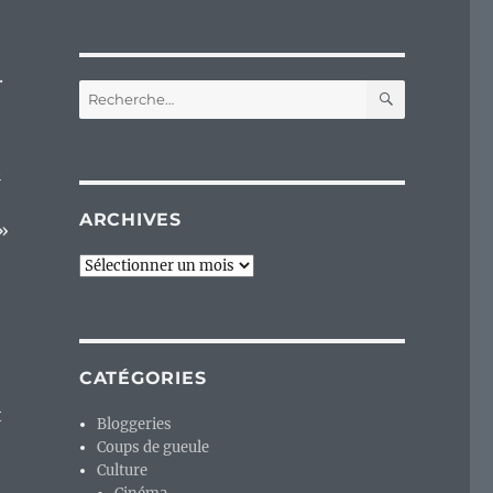
.
RECHERC
Recherche
pour :
t
ARCHIVES
»
Archives
CATÉGORIES
t
Bloggeries
Coups de gueule
Culture