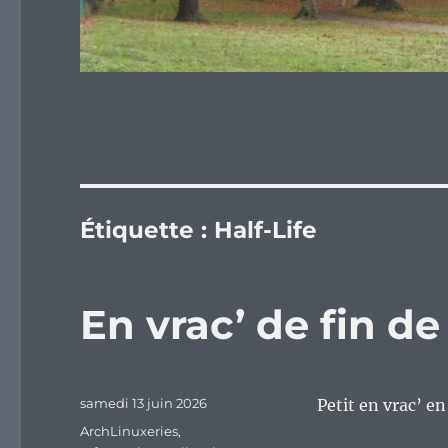
Étiquette :
Half-Life
En vrac’ de fin d
Publié
samedi 13 juin 2026
Petit en vrac’ e
le
Catégories
ArchLinuxeries
,