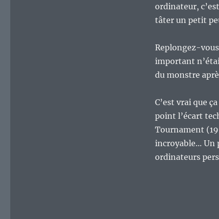
ordinateur, c’es
tâter un petit p
Replongez-vous d
important n’était
du monstre aprè
C’est vrai que ça
point l’écart te
Tournament (199
incroyable… Un p
ordinateurs per