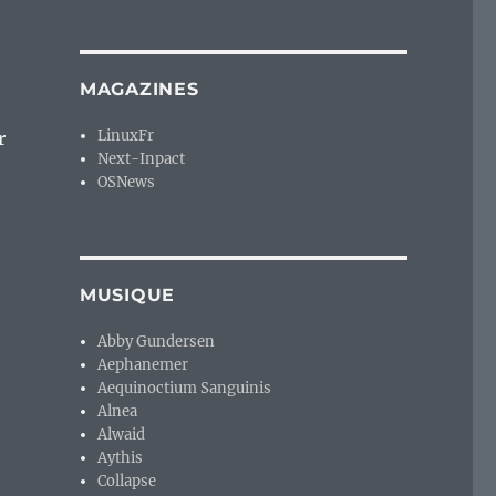
MAGAZINES
LinuxFr
r
Next-Inpact
OSNews
MUSIQUE
Abby Gundersen
Aephanemer
Aequinoctium Sanguinis
Alnea
Alwaid
Aythis
Collapse