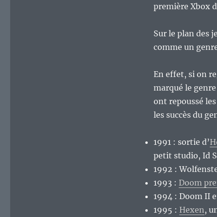
années
première Xbox d
1990,
la
Sur le plan des j
décennie
qui
comme un genre m
a
vu
En effet, si on r
naître
et
marqué le genre 
se
ont repoussé les 
développer
les succès du gen
les
FPS.
1991 : sortie d’
H
petit studio, Id 
1992 : Wolfenste
1993 :
Doom prem
1994 : Doom II 
1995 :
Hexen
, u