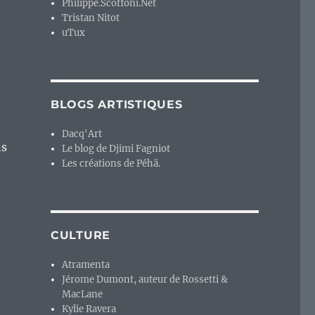
Philippe.Scoffoni.Net
Tristan Nitot
uTux
BLOGS ARTISTIQUES
Dacq'Art
ns
Le blog de Djimi Fagniot
Les créations de Péhä.
CULTURE
Atramenta
Jérome Dumont, auteur de Rossetti &
MacLane
Kylie Ravera