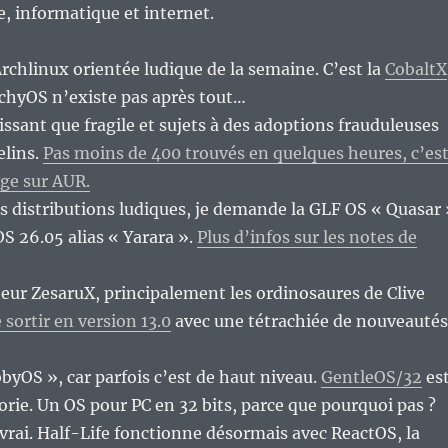
re, informatique et internet.
Archlinux orientée ludique de la semaine. C’est la
CobaltX
CachyOS n’existe pas après tout…
issant que fragile et sujets à des adoptions frauduleuses
elins.
Pas moins de 400 trouvés en quelques heures, c’es
ge sur AUR.
s distributions ludiques, je demande la GLF OS « Quasar 
OS 26.05 alias « Yarara ».
Plus d’infos sur les notes de
ur ZesaruX, principalement les ordinosaures de Clive
 sortir en version 13.0
avec une tétrachiée de nouveautés
bbyOS », car parfois c’est de haut niveau.
GentleOS/32
es
orie. Un OS pour PC en 32 bits, parce que pourquoi pas ?
vrai. Half-Life fonctionne désormais avec ReactOS, la