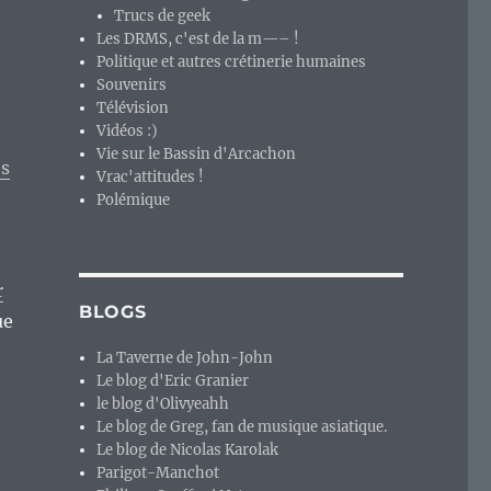
Trucs de geek
Les DRMS, c'est de la m—– !
Politique et autres crétinerie humaines
Souvenirs
Télévision
Vidéos :)
Vie sur le Bassin d'Arcachon
es
Vrac'attitudes !
Polémique
r
BLOGS
ue
La Taverne de John-John
Le blog d'Eric Granier
le blog d'Olivyeahh
Le blog de Greg, fan de musique asiatique.
Le blog de Nicolas Karolak
Parigot-Manchot