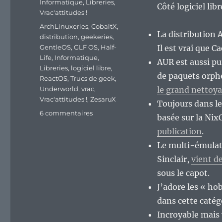
Informatique
,
Libreries
,
Côté logiciel lib
Vrac'attitudes !
Étiquettes
ArchLinuxeries
,
CobaltX
,
La distribution 
distribution
,
geekeries
,
GentleOS
,
GLF OS
,
Half-
Il est vrai que 
Life
,
Informatique
,
AUR est aussi pu
Libreries
,
logiciel libre
,
de paquets orph
ReactOS
,
Trucs de geek
,
Underworld
,
vrac
,
le grand nettoya
Vrac'attitudes !
,
ZesaruX
Toujours dans le
sur
6 commentaires
basée sur la Nix
En
publication
.
vrac’
de
Le multi-émulate
fin
Sinclair,
vient de
de
sous le capot.
semaine…
J’adore les « ho
dans cette catég
Incroyable mais 