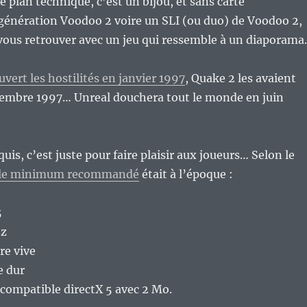
le plan technique, c’est un bijou, et sans carte
 génération Voodoo 2 voire un SLI (ou duo) de Voodoo 2,
vous retrouver avec un jeu qui ressemble à un diaporama.
vert les hostilités en janvier 1997
, Quake 2 les avaient
embre 1997… Unreal douchera tout le monde en juin
is, c’est juste pour faire plaisir aux joueurs… Selon le
 le minimum recommandé
était à l’époque :
5
hz
e vive
e dur
compatible directX 5 avec 2 Mo.