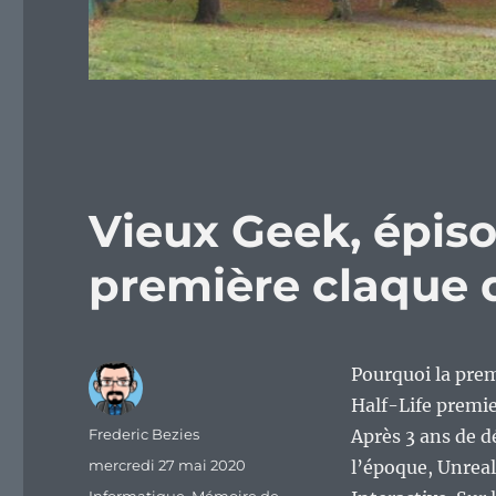
Vieux Geek, épiso
première claque 
Pourquoi la prem
Half-Life premi
Auteur
Frederic Bezies
Après 3 ans de 
Publié
mercredi 27 mai 2020
l’époque, Unreal
le
Catégories