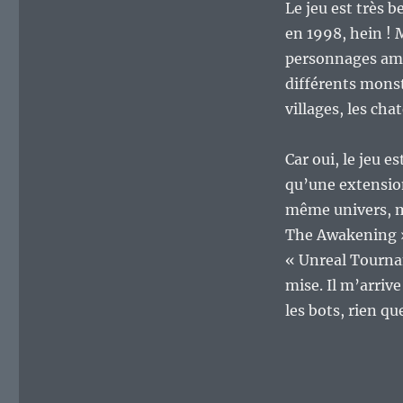
Le jeu est très 
en 1998, hein ! M
personnages amic
différents monst
villages, les ch
Car oui, le jeu 
qu’une extension
même univers, ma
The Awakening » 
« Unreal Tourna
mise. Il m’arrive
les bots, rien que