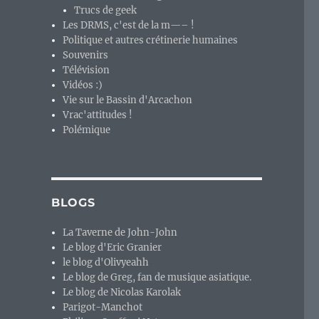
Trucs de geek
Les DRMS, c'est de la m—– !
Politique et autres crétinerie humaines
Souvenirs
Télévision
Vidéos :)
Vie sur le Bassin d'Arcachon
Vrac'attitudes !
Polémique
BLOGS
La Taverne de John-John
Le blog d'Eric Granier
le blog d'Olivyeahh
Le blog de Greg, fan de musique asiatique.
Le blog de Nicolas Karolak
Parigot-Manchot