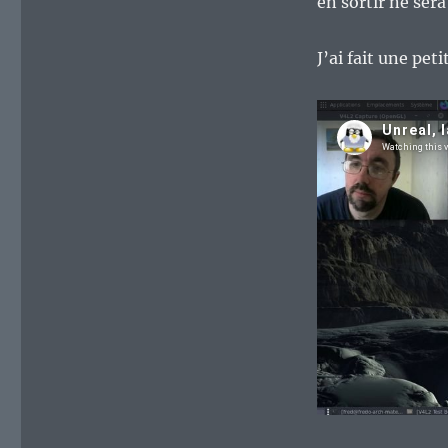
en sortir ne sera
J’ai fait une pet