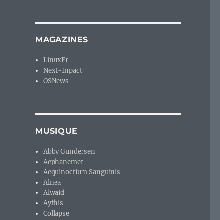
MAGAZINES
LinuxFr
Next-Inpact
OSNews
MUSIQUE
Abby Gundersen
Aephanemer
Aequinoctium Sanguinis
Alnea
Alwaid
Aythis
Collapse