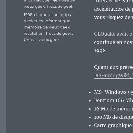
Informatique
,
Mémoire de
Interactive. Sur 
vieux geek
,
Trucs de geek
accélératrice de
Étiquettes
1998
,
claque visuelle
,
fps
,
vous risquez de 
geekeries
,
Informatique
,
mémoire de vieux geek
,
révolution
,
Trucs de geek
,
GLQuake avait ou
Unreal
,
vieux geek
continué en nov
1998.
Quant aux prérequ
PCGamingWiki,
MS-Windows 9
Pentium 166 M
16 Mo de mémoir
100 Mb de disqu
Carte graphique 