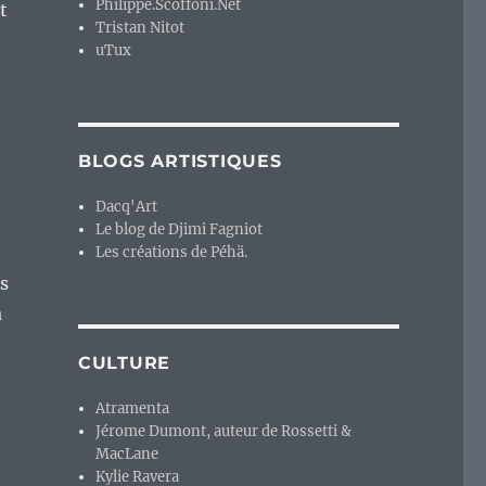
Philippe.Scoffoni.Net
t
Tristan Nitot
uTux
BLOGS ARTISTIQUES
Dacq'Art
Le blog de Djimi Fagniot
Les créations de Péhä.
s
a
CULTURE
Atramenta
Jérome Dumont, auteur de Rossetti &
MacLane
Kylie Ravera