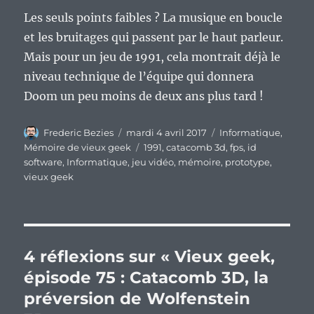
Les seuls points faibles ? La musique en boucle
et les bruitages qui passent par le haut parleur.
Mais pour un jeu de 1991, cela montrait déjà le
niveau technique de l’équipe qui donnera
Doom un peu moins de deux ans plus tard !
Auteur
Publié
Catégories
Frederic Bezies
mardi 4 avril 2017
Informatique
,
le
Étiquettes
Mémoire de vieux geek
1991
,
catacomb 3d
,
fps
,
id
software
,
Informatique
,
jeu vidéo
,
mémoire
,
prototype
,
vieux geek
4 réflexions sur « Vieux geek,
épisode 75 : Catacomb 3D, la
préversion de Wolfenstein