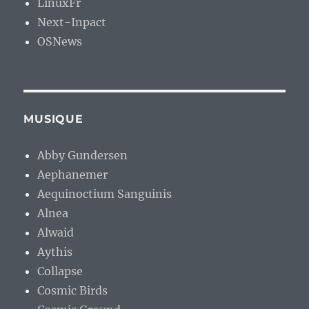
LinuxFr
Next-Inpact
OSNews
MUSIQUE
Abby Gundersen
Aephanemer
Aequinoctium Sanguinis
Alnea
Alwaid
Aythis
Collapse
Cosmic Birds