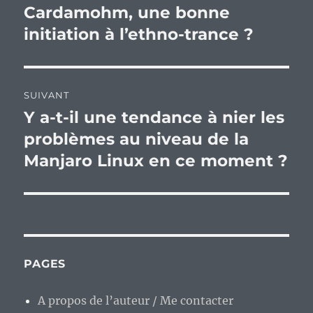
de
Cardamohm, une bonne
Publication
précédente :
initiation à l’ethno-trance ?
l’article
SUIVANT
Y a-t-il une tendance à nier les
Publication
suivante :
problèmes au niveau de la
Manjaro Linux en ce moment ?
PAGES
A propos de l’auteur / Me contacter