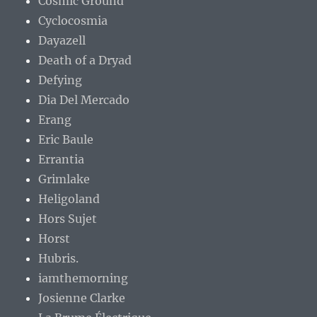
Cosmic Ground
Cyclocosmia
Dayazell
Death of a Dryad
Defying
Dia Del Mercado
Erang
Eric Baule
Errantia
Grimlake
Heligoland
Hors Sujet
Horst
Hubris.
iamthemorning
Josienne Clarke