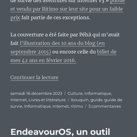
de survie des aventures sur Internet v3 »
publié
et vendu par Ritimo sur leur site pour un faible
prix
fait partie de ces exceptions.
La couverture a été faite par Péhä qui m’avait
fait
l’illustration des 10 ans du blog (en
septembre 2015)
ou encore celle du
billet de
mes 42 ans en février 2016.
de « Le « Guide de survie des ave
Continuer la lecture
Publié
Catégories
samedi 16 décembre 2023
Culture
,
Informatique
,
le
Étiquettes
Internet
,
Livres et littérature
bouquin
,
guide
,
guide de
sur
survie
,
Informatique
,
Internet
,
ritimo
3 commentaires
Le
« Guide
de
EndeavourOS, un outil
survie