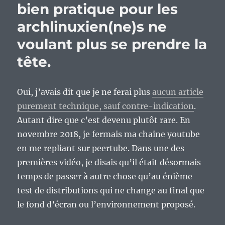
des
bien pratique pour les
aventur
archlinuxien(ne)s ne
sur
Internet
voulant plus se prendre la
v3 »,
un
tête.
bon
petit
livre
Oui, j’avais dit que je ne ferai plus
aucun article
pratique
purement technique, sauf contre-indication
.
Autant dire que c’est devenu plutôt rare. En
novembre 2018, je fermais ma chaine youtube
en me repliant sur peertube. Dans une des
premières vidéo, je disais qu’il était désormais
temps de passer à autre chose qu’au énième
test de distributions qui ne change au final que
le fond d’écran ou l’environnement proposé.