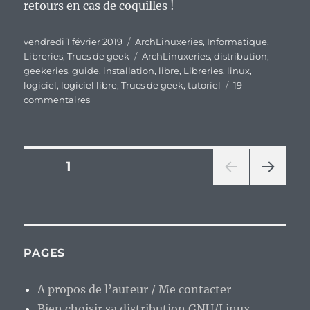
retours en cas de coquilles !
Publié
Catégories
vendredi 1 février 2019
ArchLinuxeries
,
Informatique
,
le
Étiquettes
Libreries
,
Trucs de geek
ArchLinuxeries
,
distribution
,
geekeries
,
guide
,
installation
,
libre
,
Libreries
,
linux
,
logiciel
,
logiciel libre
,
Trucs de geek
,
tutoriel
19
sur
commentaires
Guide
d’installation
d’Archlinux,
version
Pagination
PAGE
1
de
février
PAG
des
2019.
E
SUIV
publications
ANT
E
PAGES
A propos de l’auteur / Me contacter
Bien choisir sa distribution GNU/Linux –