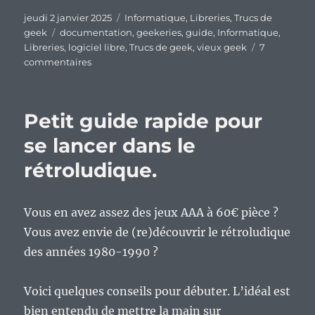
Publié
Catégories
jeudi 2 janvier 2025
Informatique
,
Libreries
,
Trucs de
le
Étiquettes
geek
documentation
,
geekeries
,
guide
,
Informatique
,
Libreries
,
logiciel libre
,
Trucs de geek
,
vieux geek
7
sur
commentaires
Vieux
geek,
épisode
Petit guide rapide pour
364
:
se lancer dans le
Les
rétroludique.
années
2000,
grande
époque
Vous en avez assez des jeux AAA à 60€ pièce ?
de
Vous avez envie de (re)découvrir le rétroludique
la
des années 1980-1990 ?
documentation
éparpillée
façon
Voici quelques conseils pour débuter. L’idéal est
puzzle.
bien entendu de mettre la main sur