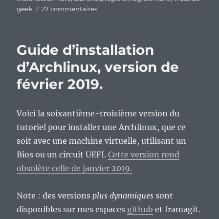
sur
geek
27 commentaires
EndeavourOS,
un
outil
Guide d’installation
bien
pratique
d’Archlinux, version de
pour
février 2019.
les
archlinuxien(ne)s
ne
voulant
Voici la soixantième-troisième version du
plus
tutoriel pour installer une Archlinux, que ce
se
soit avec une machine virtuelle, utilisant un
prendre
la
Bios ou un circuit UEFI.
Cette version rend
tête.
obsolète celle de janvier 2019.
Note : des versions
plus dynamiques
sont
disponibles sur mes espaces
github
et framagit.