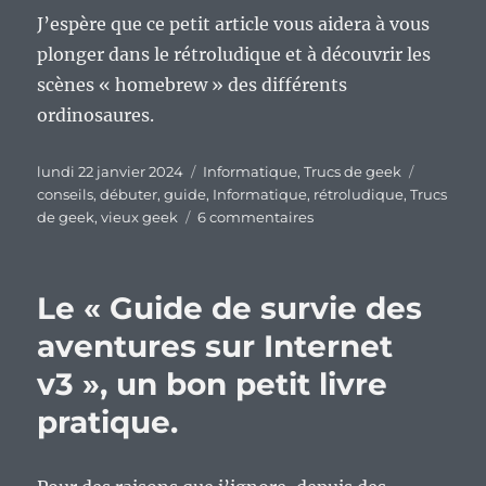
J’espère que ce petit article vous aidera à vous
plonger dans le rétroludique et à découvrir les
scènes « homebrew » des différents
ordinosaures.
Publié
Catégories
Étiquett
lundi 22 janvier 2024
Informatique
,
Trucs de geek
le
conseils
,
débuter
,
guide
,
Informatique
,
rétroludique
,
Trucs
sur
de geek
,
vieux geek
6 commentaires
Petit
guide
rapide
Le « Guide de survie des
pour
se
aventures sur Internet
lancer
v3 », un bon petit livre
dans
le
pratique.
rétroludique.