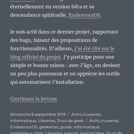
éternellement en version bêta et sa
descendance spirituelle,
EndeavourOS
.
Je suis actif dans ce dernier projet, rapportant
des bugs, faisant des propositions de
fonctionnalités. D’ailleurs,
j’ai été cité sur le
blog officiel du projet
. J’y participe pour une
simple et bonne raison : avec l’âge, on devient
un peu plus paresseux et on apprécie les outils
qui automatisent l’installation.
de « EndeavourOS, un outil bien 
Continuer la lecture
Publié
Catégories
dimanche 8 septembre 2019
ArchLinuxeries
,
le
Étiquettes
Informatique
,
Libreries
,
Trucs de geek
ArchLinuxeries
,
EndeavourOS
,
geekeries
,
guide
,
Informatique
,
installateur
,
libre
,
Libreries
,
logiciel
,
logiciel libre
,
Trucs de