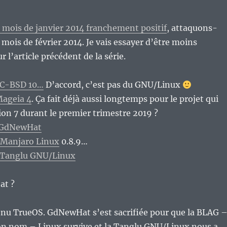
u mois de janvier 2014 franchement positif
, attaquons-
 mois de février 2014. Je vais essayer d’être moins
r l’article précédent de la série.
C-BSD 10…
D’accord, c’est pas du GNU/Linux
ageia 4
. Ça fait déjà aussi longtemps pour le projet qui
ion 7 durant le premier trimestre 2019 ?
GdNewHat
Manjaro Linux
0.8.9…
Tanglu GNU/Linux
at ?
nu TrueOS. GdNewHat s’est sacrifiée pour que la BLAG 
son nom – Linux survive et la Tanglu GNU/Linux nous a