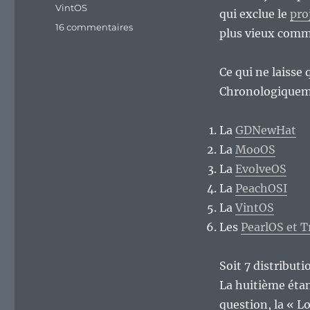
VintOS
qui exclue le
pro
sur
16 commentaires
plus vieux comme
Que
sont
devenues
Ce qui ne laisse
les
Chronologiquemen
distributions
GNU/Linux
« alternatives »
La
GDNewHat
nées
La
MooOS
en
La
EvolveOS
2014
dont
La
PeachOSI
j’ai
La
VintOS
parlé
Les
PearlOS et 
sur
le
blog
Soit 7 distributi
l’année
La huitième étan
dernière
?
question, la « L