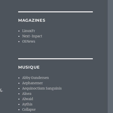
alternatives » nées en 2014 dont j’ai parlé sur le blog l
MAGAZINES
LinuxFr
Next-Inpact
OSNews
MUSIQUE
Abby Gundersen
Aephanemer
Aequinoctium Sanguinis
4.
Alnea
Alwaid
Aythis
Collapse