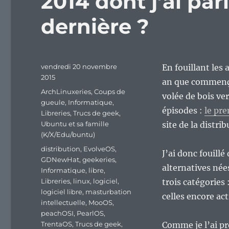
2014 dont j’ai par
dernière ?
Publié
vendredi 20 novembre
En fouillant les 
le
2015
an que commença
Catégories
ArchLinuxeries
,
Coups de
volée de bois ver
gueule
,
Informatique
,
épisodes :
le pr
Libreries
,
Trucs de geek
,
Ubuntu et sa famille
site de la distri
(K/X/Edu/buntu)
Étiquettes
distribution
,
EvolveOS
,
J’ai donc fouillé
GDNewHat
,
geekeries
,
alternatives née
Informatique
,
libre
,
Libreries
,
linux
,
logiciel
,
trois catégories
logiciel libre
,
masturbation
celles encore a
intellectuelle
,
MooOS
,
peachOSI
,
PearlOS
,
TrentaOS
,
Trucs de geek
,
Comme je l’ai pr