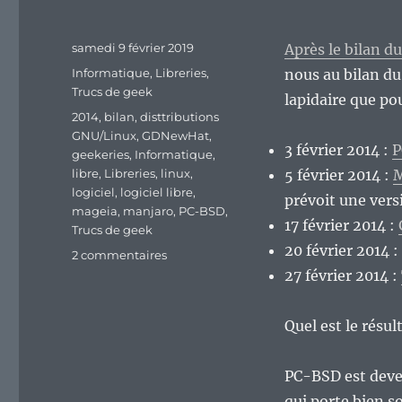
Publié
samedi 9 février 2019
Après le bilan d
le
Catégories
Informatique
,
Libreries
,
nous au bilan du
Trucs de geek
lapidaire que pou
Étiquettes
2014
,
bilan
,
disttributions
GNU/Linux
,
GDNewHat
,
3 février 2014 :
P
geekeries
,
Informatique
,
libre
,
Libreries
,
linux
,
5 février 2014 :
M
logiciel
,
logiciel libre
,
prévoit une vers
mageia
,
manjaro
,
PC-BSD
,
17 février 2014 :
Trucs de geek
20 février 2014 :
sur
2 commentaires
Que
27 février 2014 :
sont
devenues
Quel est le résult
les
distributions
GNU/Linux
PC-BSD est deve
de
qui porte bien 