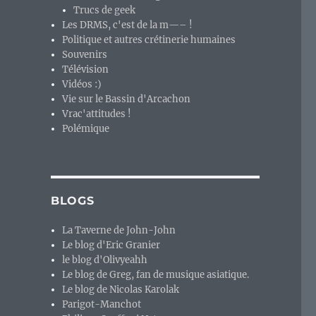
Trucs de geek
Les DRMS, c'est de la m—– !
Politique et autres crétinerie humaines
Souvenirs
Télévision
Vidéos :)
Vie sur le Bassin d'Arcachon
Vrac'attitudes !
Polémique
BLOGS
La Taverne de John-John
Le blog d'Eric Granier
le blog d'Olivyeahh
Le blog de Greg, fan de musique asiatique.
Le blog de Nicolas Karolak
Parigot-Manchot