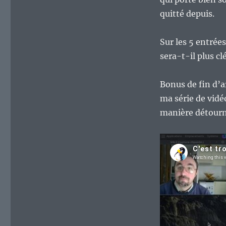
2014
au
quitté depuis.
bout
de
Sur les 5 entrée
5
ans
sera-t-il plus c
?
Épisode
Bonus de fin d’ar
2
ma série de vidé
manière détourn