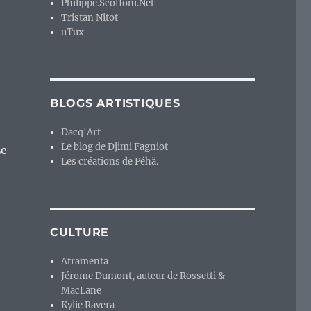
Philippe.Scoffoni.Net
Tristan Nitot
uTux
BLOGS ARTISTIQUES
Dacq'Art
Le blog de Djimi Fagniot
Le
Les créations de Péhä.
CULTURE
Atramenta
Jérome Dumont, auteur de Rossetti &
MacLane
Kylie Ravera