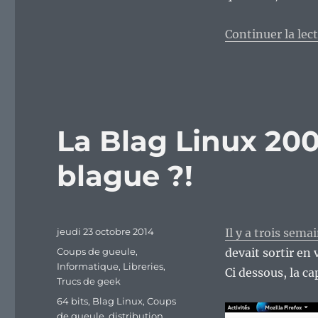
Continuer la lec
La Blag Linux 20
blague ?!
Publié
jeudi 23 octobre 2014
Il y a trois sema
le
Catégories
Coups de gueule
,
devait sortir en 
Informatique
,
Libreries
,
Ci dessous, la ca
Trucs de geek
Étiquettes
64 bits
,
Blag Linux
,
Coups
de gueule
,
distribution
,