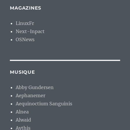
MAGAZINES
LinuxFr
Next-Inpact
OSNews
MUSIQUE
Abby Gundersen
Aephanemer
Aequinoctium Sanguinis
Alnea
Alwaid
Aythis