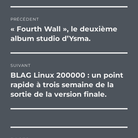
Navigation
PRÉCÉDENT
de
« Fourth Wall », le deuxième
Publication
précédente :
album studio d’Ysma.
l’article
SUIVANT
BLAG Linux 200000 : un point
Publication
suivante :
rapide à trois semaine de la
sortie de la version finale.