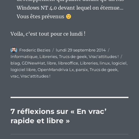
Windows NT 4.0 devant lequel on éternue…
Vous êtes prévenus
Voila, c’est tout pour ce lundi !
Auteur
Publié
Catégories
Frederic Bezies
lundi 29 septembre 2014
le
Étiquet
Informatique
,
Libreries
,
Trucs de geek
,
Vrac'attitudes !
blag
,
GDNewHat
,
libre
,
libreoffice
,
Libreries
,
linux
,
logiciel
,
logiciel libre
,
OpenMandriva Lx
,
parsix
,
Trucs de geek
,
vrac
,
Vrac'attitudes !
7 réflexions sur « En vrac’
rapide et libre »