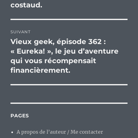
costaud.
SUIVANT
Vieux geek, épisode 362 :
Publication
suivante :
« Eureka! », le jeu d’aventure
qui vous récompensait
financièrement.
PAGES
A propos de l’auteur / Me contacter