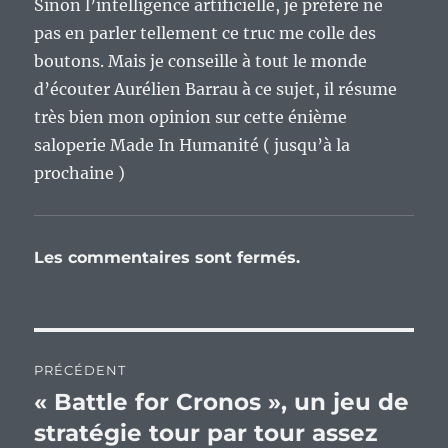
Sinon l’intelligence artificielle, je préfère ne
pas en parler tellement ce truc me colle des
boutons. Mais je conseille à tout le monde
d’écouter Aurélien Barrau à ce sujet, il résume
très bien mon opinion sur cette énième
saloperie Made In Humanité ( jusqu’à la
prochaine )
Les commentaires sont fermés.
Navigation
PRÉCÉDENT
de
« Battle for Cronos », un jeu de
Publication
précédente :
stratégie tour par tour assez
l’article