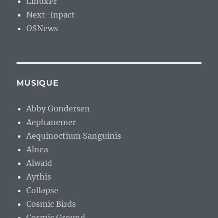
LinuxFr
Next-Inpact
OSNews
MUSIQUE
Abby Gundersen
Aephanemer
Aequinoctium Sanguinis
Alnea
Alwaid
Aythis
Collapse
Cosmic Birds
Cosmic Ground