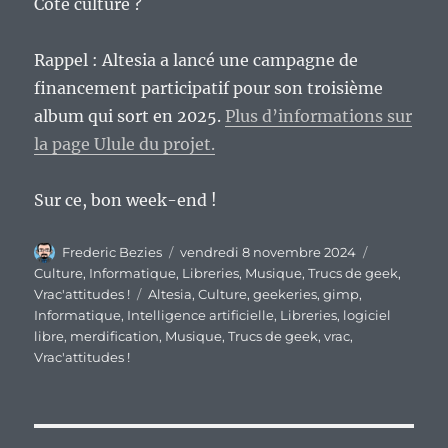
Côté culture ?
Rappel : Altesia a lancé une campagne de
financement participatif pour son troisième
album qui sort en 2025.
Plus d’informations sur
la page Ulule du projet.
Sur ce, bon week-end !
Auteur
Publié
Catégories
Frederic Bezies
vendredi 8 novembre 2024
le
Culture
,
Informatique
,
Libreries
,
Musique
,
Trucs de geek
,
Étiquettes
Vrac'attitudes !
Altesia
,
Culture
,
geekeries
,
gimp
,
Informatique
,
Intelligence artificielle
,
Libreries
,
logiciel
libre
,
merdification
,
Musique
,
Trucs de geek
,
vrac
,
Vrac'attitudes !