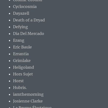
Cyclocosmia
Dayazell
Death of a Dryad
Defying
Dia Del Mercado
Erang
Eric Baule
Errantia
Grimlake
Heligoland
Hors Sujet
Horst
Hubris.
iamthemorning
Josienne Clarke
La Brume Électrique