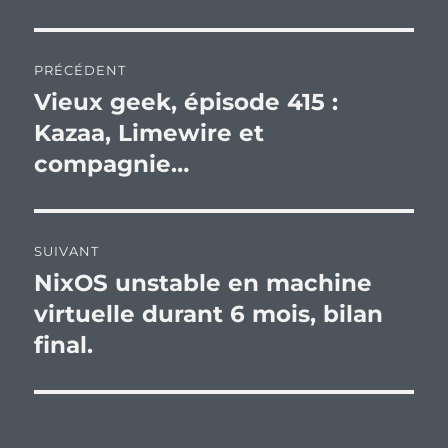
Navigation
PRÉCÉDENT
de
Vieux geek, épisode 415 :
Publication
précédente :
Kazaa, Limewire et
l’article
compagnie…
SUIVANT
NixOS unstable en machine
Publication
suivante :
virtuelle durant 6 mois, bilan
final.