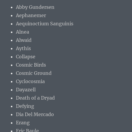
Abby Gundersen
Aephanemer
Aequinoctium Sanguinis
Alnea
Alwaid
Aythis
Collapse
Cosmic Birds
Cosmic Ground
Cyclocosmia
Dayazell
Death of a Dryad
Defying
Dia Del Mercado
Erang
Eric Baule