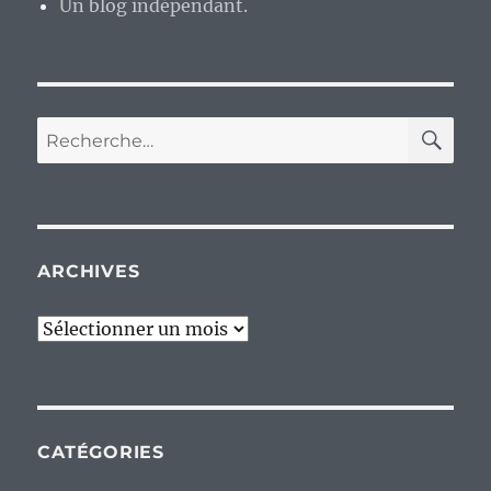
Un blog indépendant.
RE
Recherche
pour :
ARCHIVES
Archives
CATÉGORIES