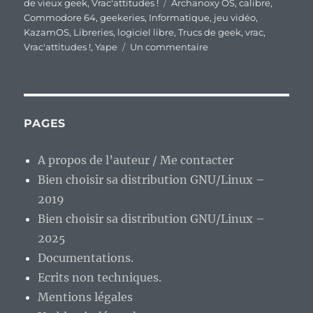
le
Étiquettes
de vieux geek
,
Vrac'attitudes !
Archanoxy OS
,
calibre
,
Commodore 64
,
geekeries
,
Informatique
,
jeu vidéo
,
KazamOS
,
Libreries
,
logiciel libre
,
Trucs de geek
,
vrac
,
sur
Vrac'attitudes !
,
Yape
Un commentaire
En
vrac’
de
fin
de
PAGES
semaine…
A propos de l’auteur / Me contacter
Bien choisir sa distribution GNU/Linux –
2019
Bien choisir sa distribution GNU/Linux –
2025
Documentations.
Ecrits non techniques.
Mentions légales