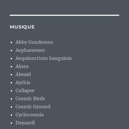
MUSIQUE
Abby Gundersen
Aephanemer
Aequinoctium Sanguinis
Alnea
Alwaid
Aythis
Collapse
Cosmic Birds
Cosmic Ground
Cyclocosmia
Dayazell