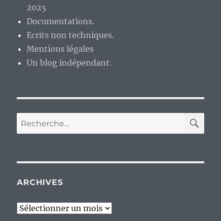
2025
Documentations.
Ecrits non techniques.
Mentions légales
Un blog indépendant.
RE
Recherche
pour :
ARCHIVES
Archives