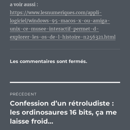
a voir aussi :
https://www.lesnumeriques.com/appli-
logiciel/windows-95-macos-x-ou-amiga-
unix-ce-musee-interactif-permet-d-
explorer-les-os-de-l-histoire-n256321.html
Les commentaires sont fermés.
Navigation
PRÉCÉDENT
de
Confession d’un rétroludiste :
Publication
précédente :
les ordinosaures 16 bits, ça me
l’article
laisse froid…