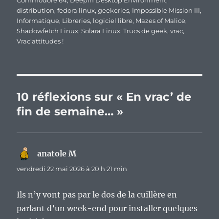
Commodore 64
,
Deepin Desktop Environment
,
distribution
,
fedora linux
,
geekeries
,
Impossible Mission III
,
Informatique
,
Libreries
,
logiciel libre
,
Mazes of Malice
,
Shadowfetch Linux
,
Solara Linux
,
Trucs de geek
,
vrac
,
Vrac'attitudes !
10 réflexions sur « En vrac’ de
fin de semaine… »
anatole M
dit :
vendredi 22 mai 2026 à 20 h 21 min
Ils n’y vont pas par le dos de la cuillère en
parlant d’un week-end pour installer quelques