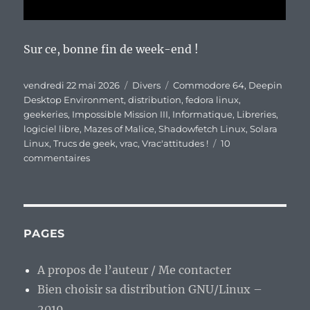
Sur ce, bonne fin de week-end !
Publié
Catégories
Étiquettes
vendredi 22 mai 2026
Divers
Commodore 64
,
Deepin
le
Desktop Environment
,
distribution
,
fedora linux
,
geekeries
,
Impossible Mission III
,
Informatique
,
Libreries
,
logiciel libre
,
Mazes of Malice
,
Shadowfetch Linux
,
Solara
Linux
,
Trucs de geek
,
vrac
,
Vrac'attitudes !
10
sur
commentaires
En
vrac’
de
fin
de
PAGES
semaine…
A propos de l’auteur / Me contacter
Bien choisir sa distribution GNU/Linux –
2019