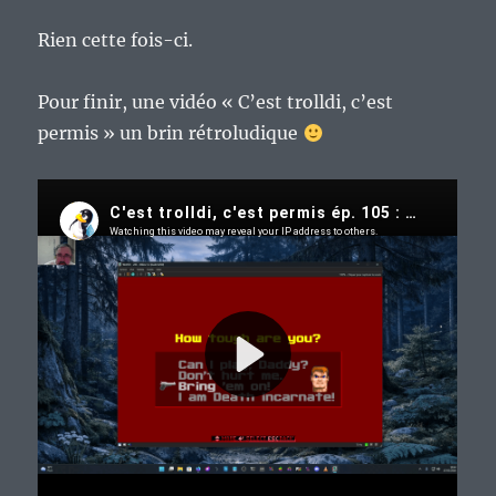
Rien cette fois-ci.
Pour finir, une vidéo « C’est trolldi, c’est
permis » un brin rétroludique