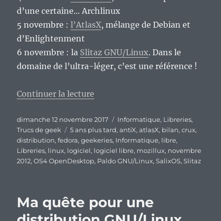
d’une certaine… Archlinux
5 novembre :
l’AtlasX
, mélange de Debian et
d’Enlightenment
6 novembre : la
Slitaz GNU/Linux
. Dans le
domaine de l’ultra-léger, c’est une référence !
de « Et si on faisait un bilan au
Continuer la lecture
Publié
Catégories
dimanche 12 novembre 2017
Informatique
,
Libreries
,
le
Étiquettes
Trucs de geek
5 ans plus tard
,
antiX
,
atlasX
,
bilan
,
crux
,
distribution
,
fedora
,
geekeries
,
Informatique
,
libre
,
Libreries
,
linux
,
logiciel
,
logiciel libre
,
mozillux
,
novembre
2012
,
OS4 OpenDesktop
,
Paldo GNU/Linux
,
SalixOS
,
Slitaz
Ma quête pour une
distribution GNU/Linux