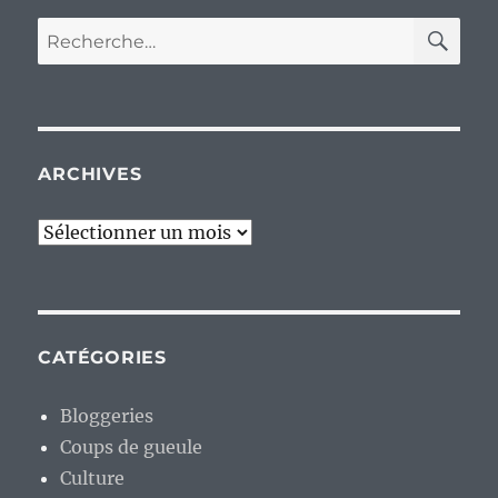
RE
Recherche
pour :
ARCHIVES
Archives
CATÉGORIES
Bloggeries
Coups de gueule
Culture