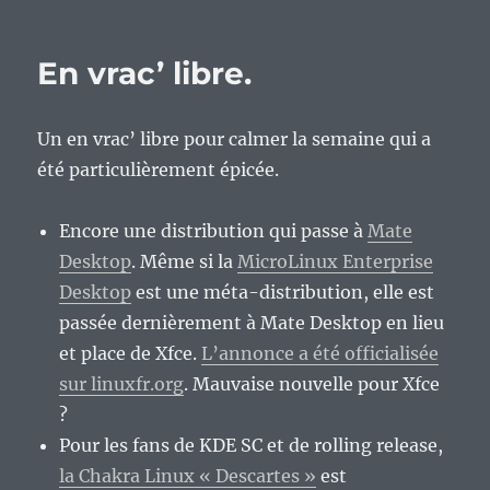
Ma
quête
pour
En vrac’ libre.
une
distribution
GNU/Linux
Un en vrac’ libre pour calmer la semaine qui a
idéale
pour
été particulièrement épicée.
un
Asus
Encore une distribution qui passe à
Mate
eeePC
1005,
Desktop
. Même si la
MicroLinux Enterprise
partie
Desktop
est une méta-distribution, elle est
2.
passée dernièrement à Mate Desktop en lieu
et place de Xfce.
L’annonce a été officialisée
sur linuxfr.org
. Mauvaise nouvelle pour Xfce
?
Pour les fans de KDE SC et de rolling release,
la Chakra Linux « Descartes »
est