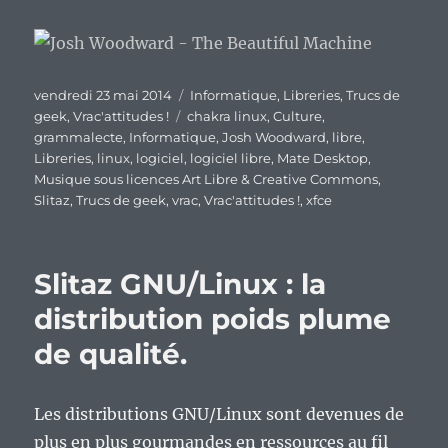
Publié
Catégories
vendredi 23 mai 2014
Informatique
,
Libreries
,
Trucs de
le
Étiquettes
geek
,
Vrac'attitudes !
chakra linux
,
Culture
,
grammalecte
,
Informatique
,
Josh Woodward
,
libre
,
Libreries
,
linux
,
logiciel
,
logiciel libre
,
Mate Desktop
,
Musique sous licences Art Libre & Creative Commons
,
Slitaz
,
Trucs de geek
,
vrac
,
Vrac'attitudes !
,
xfce
Slitaz GNU/Linux : la
distribution poids plume
de qualité.
Les distributions GNU/Linux sont devenues de
plus en plus gourmandes en ressources au fil