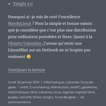
Tanglu 2.0
Pourquoi ai-je mis de coté l’excellente
HandyLinux
? Pour la simple et bonne raison
que je considère que c’est plus une distribution
pour ordinateur portables et fixes. Quant à la
Ubuntu Valombre
, j’avoue qu’avoir une
LinuxMint sur un Netbook ne m’inspire pas
vraiment
de « Ma quête pour une distribu
Continuer la lecture
Publié
Catégories
lundi 26 janvier 2015
Informatique
,
Libreries
,
Trucs de
le
Étiquettes
geek
antiX
,
Crunchbang
,
distribution
,
eeePC
,
geekeries
,
Informatique
,
libre
,
Libreries
,
linux
,
logiciel
,
logiciel libre
,
puppy
,
SalixOS
,
Slitaz
,
tanglu
,
Trucs de geek
45
sur
commentaires