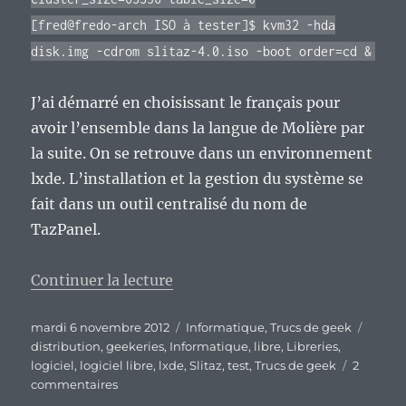
[fred@fredo-arch ISO à tester]$ kvm32 -hda
disk.img -cdrom slitaz-4.0.iso -boot order=cd &
J’ai démarré en choisissant le français pour
avoir l’ensemble dans la langue de Molière par
la suite. On se retrouve dans un environnement
lxde. L’installation et la gestion du système se
fait dans un outil centralisé du nom de
TazPanel.
de « Slitaz GNU/Linux : la distri
Continuer la lecture
Publié
Catégories
Étique
mardi 6 novembre 2012
Informatique
,
Trucs de geek
le
distribution
,
geekeries
,
Informatique
,
libre
,
Libreries
,
logiciel
,
logiciel libre
,
lxde
,
Slitaz
,
test
,
Trucs de geek
2
sur
commentaires
Slitaz