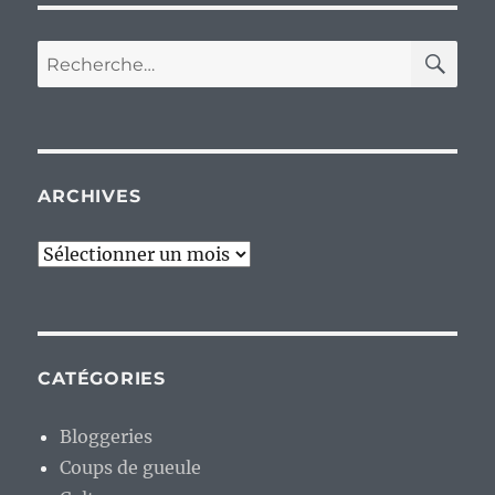
RE
Recherche
pour :
ARCHIVES
Archives
CATÉGORIES
Bloggeries
Coups de gueule