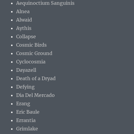
Aequinoctium Sanguinis
Alnea
Alwaid
Aythis
Collapse
Cosmic Birds
Cosmic Ground
Cyclocosmia
Dayazell
Death of a Dryad
Defying
Dia Del Mercado
Erang
Eric Baule
Errantia
Grimlake