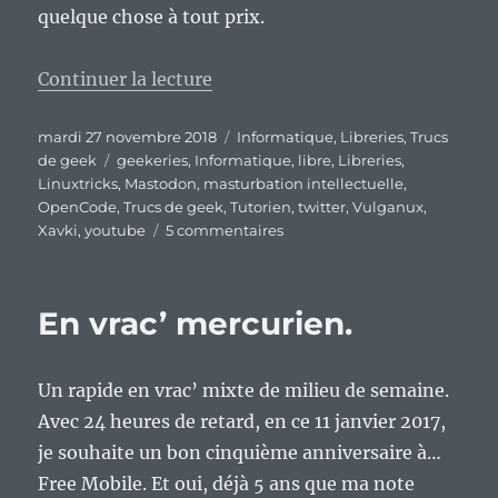
quelque chose à tout prix.
de « Après l’abandon partiel de 
Continuer la lecture
Publié
Catégories
mardi 27 novembre 2018
Informatique
,
Libreries
,
Trucs
le
Étiquettes
de geek
geekeries
,
Informatique
,
libre
,
Libreries
,
Linuxtricks
,
Mastodon
,
masturbation intellectuelle
,
OpenCode
,
Trucs de geek
,
Tutorien
,
twitter
,
Vulganux
,
sur
Xavki
,
youtube
5 commentaires
Après
l’abandon
partiel
En vrac’ mercurien.
de
Youtube,
au
Un rapide en vrac’ mixte de milieu de semaine.
tour
de
Avec 24 heures de retard, en ce 11 janvier 2017,
Twitter
je souhaite un bon cinquième anniversaire à…
?
Free Mobile. Et oui, déjà 5 ans que ma note