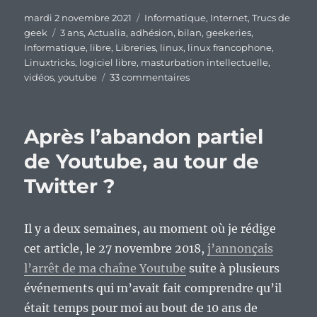
Publié
Catégories
mardi 2 novembre 2021
Informatique
,
Internet
,
Trucs de
le
Étiquettes
geek
3 ans
,
Actualia
,
adhésion
,
bilan
,
geekeries
,
Informatique
,
libre
,
Libreries
,
linux
,
linux francophone
,
Linuxtricks
,
logiciel libre
,
masturbation intellectuelle
,
sur
vidéos
,
youtube
33 commentaires
Que
devient
le
Après l’abandon partiel
youtube
linuxien
de Youtube, au tour de
francophone
Twitter ?
?
Bilan
3
ans
Il y a deux semaines, au moment où je rédige
après
cet article, le 27 novembre 2018,
j’annonçais
mon
l’arrêt de ma chaîne Youtube
suite à plusieurs
départ.
événements qui m’avait fait comprendre qu’il
était temps pour moi au bout de 10 ans de