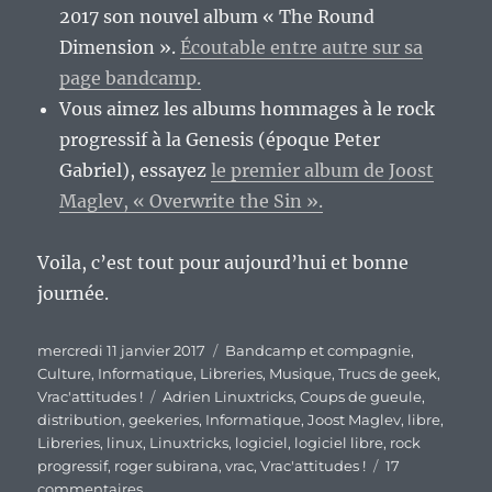
2017 son nouvel album « The Round
Dimension ».
Écoutable entre autre sur sa
page bandcamp.
Vous aimez les albums hommages à le rock
progressif à la Genesis (époque Peter
Gabriel), essayez
le premier album de Joost
Maglev, « Overwrite the Sin ».
Voila, c’est tout pour aujourd’hui et bonne
journée.
Publié
Catégories
mercredi 11 janvier 2017
Bandcamp et compagnie
,
le
Culture
,
Informatique
,
Libreries
,
Musique
,
Trucs de geek
,
Étiquettes
Vrac'attitudes !
Adrien Linuxtricks
,
Coups de gueule
,
distribution
,
geekeries
,
Informatique
,
Joost Maglev
,
libre
,
Libreries
,
linux
,
Linuxtricks
,
logiciel
,
logiciel libre
,
rock
progressif
,
roger subirana
,
vrac
,
Vrac'attitudes !
17
sur
commentaires