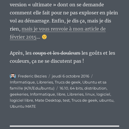
version « ultimate » dont on se demande
comment elle fait pour ne pas exploser en plein
vol au démarrage. Enfin, je dis ça, mais je dis
rien,
mais je vous renvoie à mon article de
février 2015
…
Après, les
coups et les douleurs
les goûts et les
couleurs, ça ne se discutent pas !
Auteur
Publié
Catégories
Frederic Bezies
jeudi 6 octobre 2016
le
Informatique
,
Libreries
,
Trucs de geek
,
Ubuntu et sa
Étiquettes
famille (K/X/Edu/buntu)
16.10
,
64 bits
,
distribution
,
geekeries
,
Informatique
,
libre
,
Libreries
,
linux
,
logiciel
,
logiciel libre
,
Mate Desktop
,
test
,
Trucs de geek
,
ubuntu
,
Ubuntu MATE