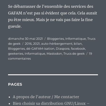
Se débarrasser de l’ensemble des services des
GAFAM n’est pas si évident que cela. Cela aurait
pu être mieux. Mais je ne vais pas faire la fine
gueule.
Publié
Catégories
dimanche 30 mai 2021
Bloggeries
,
Informatique
,
Trucs
le
Étiquettes
de geek
2016
,
2021
,
auto-hérbergement
,
bilan
,
Bloggeries
,
dé-GAFAM-isation
,
Diaspora
,
facebook
,
geekeries
,
Informatique
,
Mastodon
,
Trucs de geek
19
sur
commentaires
Ma
dé-
GAFAM-
isation…
Quel
PAGES
bilan
au
A propos de l’auteur / Me contacter
bout
Bien choisir sa distribution GNU/Linux –
de