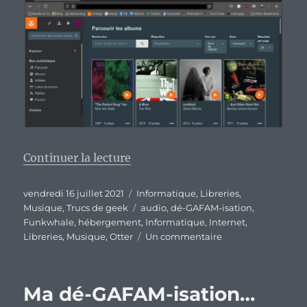
de « Un peu plus de dé-GAFAM-i
Continuer la lecture
Publié
Catégories
vendredi 16 juillet 2021
Informatique
,
Libreries
,
le
Étiquettes
Musique
,
Trucs de geek
audio
,
dé-GAFAM-isation
,
Funkwhale
,
hébergement
,
Informatique
,
Internet
,
sur
Libreries
,
Musique
,
Otter
Un commentaire
Un
peu
plus
Ma dé-GAFAM-isation…
de