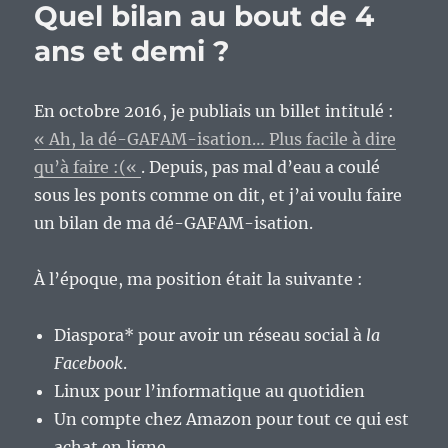
dé-
Quel bilan au bout de 4
GAFAM-
ans et demi ?
isation
:
Funkwhale
pour
En octobre 2016, je publiais un billet intitulé :
héberger
« Ah, la dé-GAFAM-isation… Plus facile à dire
sa
qu’à faire :(«
. Depuis, pas mal d’eau a coulé
musique.
sous les ponts comme on dit, et j’ai voulu faire
un bilan de ma dé-GAFAM-isation.
À l’époque, ma position était la suivante :
Diaspora* pour avoir un réseau social à
la
Facebook
.
Linux pour l’informatique au quotidien
Un compte chez Amazon pour tout ce qui est
achat en ligne.