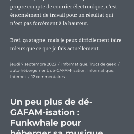
propre compte de courrier électronique, c’est
énormément de travail pour un résultat qui
n’est pas forcément à la hauteur.
Bref, ça stagne, mais je peux difficilement faire
mieux que ce que je fais actuellement.
Publié
Catégories
Étique
jeudi 7 septembre 2023
Informatique
,
Trucs de geek
le
auto-hébergement
,
dé-GAFAM-isation
,
Informatique
,
sur
Internet
12 commentaires
Nouveau
bilan
de
Un peu plus de dé-
ma
dé-
GAFAM-isation :
GAFAM-
Funkwhale pour
isation
:
héberger sa musique.
quel