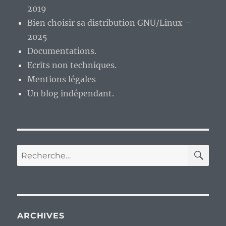
4
2019
ans
Bien choisir sa distribution GNU/Linux –
et
2025
demi
?
Documentations.
Ecrits non techniques.
Mentions légales
Un blog indépendant.
RE
Recherche
pour :
ARCHIVES