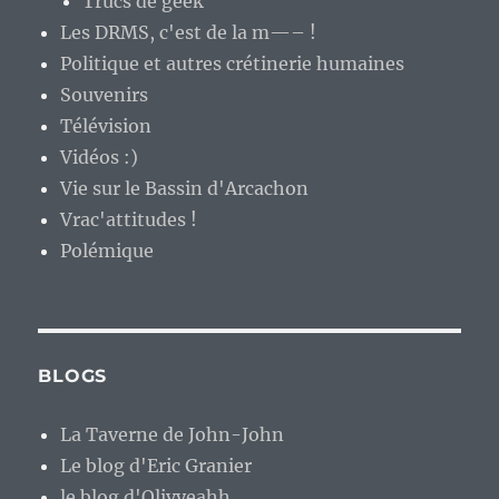
Trucs de geek
Les DRMS, c'est de la m—– !
Politique et autres crétinerie humaines
Souvenirs
Télévision
Vidéos :)
Vie sur le Bassin d'Arcachon
Vrac'attitudes !
Polémique
BLOGS
La Taverne de John-John
Le blog d'Eric Granier
le blog d'Olivyeahh