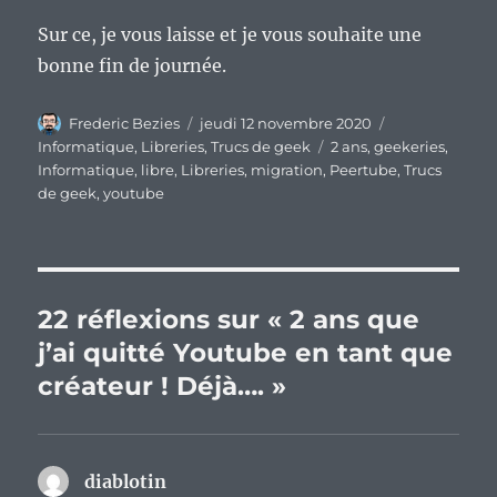
Sur ce, je vous laisse et je vous souhaite une
bonne fin de journée.
Auteur
Publié
Catégories
Frederic Bezies
jeudi 12 novembre 2020
le
Étiquettes
Informatique
,
Libreries
,
Trucs de geek
2 ans
,
geekeries
,
Informatique
,
libre
,
Libreries
,
migration
,
Peertube
,
Trucs
de geek
,
youtube
22 réflexions sur « 2 ans que
j’ai quitté Youtube en tant que
créateur ! Déjà…. »
diablotin
dit :