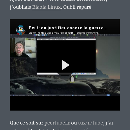
j’oubliais
Blabla Linux
. Oubli réparé.
Que ce soit sur
peertube.fr
ou
tux’n’tube
, j’ai