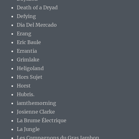
Death of a Dryad
Defying
Dia Del Mercado
Erang
Eric Baule
Errantia
Grimlake
Heligoland
Hors Sujet
Horst
Hubris.
iamthemorning
Josienne Clarke
La Brume Électrique
La Jungle
Les Compagnons du Gras Jambon