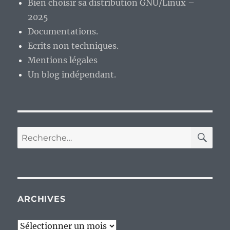
Bien choisir sa distribution GNU/Linux –
et
2025
demi
?
Documentations.
Ecrits non techniques.
Mentions légales
Un blog indépendant.
RE
Recherche
pour :
ARCHIVES
Archives