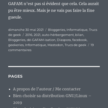
GAFAM n’est pas si évident que cela. Cela aurait
pu être mieux. Mais je ne vais pas faire la fine
gueule.
Publié
Catégories
dimanche 30 mai 2021
Bloggeries
,
Informatique
,
Trucs
le
Étiquettes
de geek
2016
,
2021
,
auto-hérbergement
,
bilan
,
Bloggeries
,
dé-GAFAM-isation
,
Diaspora
,
facebook
,
geekeries
,
Informatique
,
Mastodon
,
Trucs de geek
19
sur
commentaires
Ma
dé-
GAFAM-
isation…
Quel
PAGES
bilan
au
A propos de l’auteur / Me contacter
bout
Bien choisir sa distribution GNU/Linux –
de
4
2019
ans