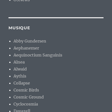
MUSIQUE
Abby Gundersen
Aephanemer
Aequinoctium Sanguinis
Alnea
Alwaid
Aythis
Collapse
Cosmic Birds
Cosmic Ground
Cyclocosmia
Dayazell