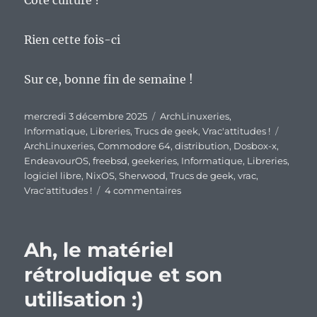
Rien cette fois-ci
Sur ce, bonne fin de semaine !
Publié
Catégories
mercredi 3 décembre 2025
ArchLinuxeries
,
le
Étiquet
Informatique
,
Libreries
,
Trucs de geek
,
Vrac'attitudes !
ArchLinuxeries
,
Commodore 64
,
distribution
,
Dosbox-x
,
EndeavourOS
,
freebsd
,
geekeries
,
Informatique
,
Libreries
,
logiciel libre
,
NixOS
,
Sherwood
,
Trucs de geek
,
vrac
,
sur
Vrac'attitudes !
4 commentaires
En
vrac’
de
Ah, le matériel
milieu
de
rétroludique et son
semaine…
utilisation :)