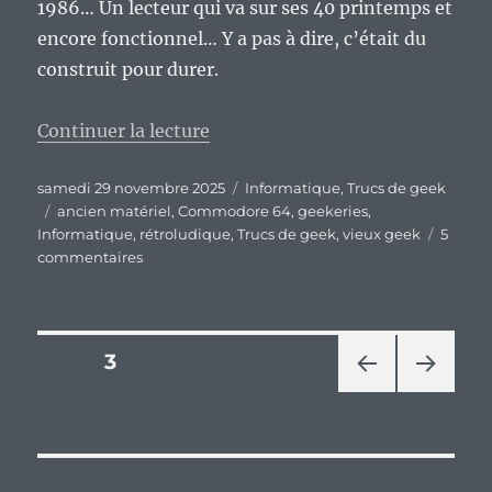
1986… Un lecteur qui va sur ses 40 printemps et
encore fonctionnel… Y a pas à dire, c’était du
construit pour durer.
de « Ah, le matériel rétroludique
Continuer la lecture
Publié
Catégories
samedi 29 novembre 2025
Informatique
,
Trucs de geek
le
Étiquettes
ancien matériel
,
Commodore 64
,
geekeries
,
Informatique
,
rétroludique
,
Trucs de geek
,
vieux geek
5
sur
commentaires
Ah,
le
matériel
rétroludique
Pagination
PAGE
3
et
son
PAG
PAG
des
utilisation
E
E
:)
PRÉ
SUIV
publications
CÉD
ANT
ENT
E