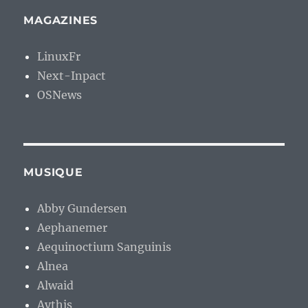
MAGAZINES
LinuxFr
Next-Inpact
OSNews
MUSIQUE
Abby Gundersen
Aephanemer
Aequinoctium Sanguinis
Alnea
Alwaid
Aythis