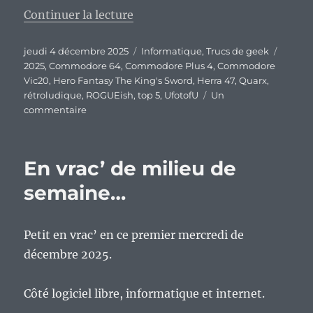
de « Mon top 5 rétroludique de 
Continuer la lecture
Publié
Catégories
Étique
jeudi 4 décembre 2025
Informatique
,
Trucs de geek
le
2025
,
Commodore 64
,
Commodore Plus 4
,
Commodore
Vic20
,
Hero Fantasy The King's Sword
,
Herra 47
,
Quarx
,
rétroludique
,
ROGUEish
,
top 5
,
UfotofU
Un
sur
commentaire
Mon
top
5
En vrac’ de milieu de
rétroludique
de
semaine…
l’année
2025.
Petit en vrac’ en ce premier mercredi de
décembre 2025.
Côté logiciel libre, informatique et internet.