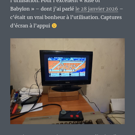
l’utilisation. Pour l’excellent « Rise of
Babylon » – dont j’ai parlé
le 28 janvier 2026
–
c’était un vrai bonheur à l’utilisation. Captures
d’écran à l’appui