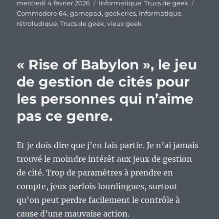
Publié
Catégories
Étique
mercredi 4 février 2026
Informatique
,
Trucs de geek
le
Commodore 64
,
gamepad
,
geekeries
,
Informatique
,
rétroludique
,
Trucs de geek
,
vieux geek
« Rise of Babylon », le jeu
de gestion de cités pour
les personnes qui n’aime
pas ce genre.
Et je dois dire que j’en fais partie. Je n’ai jamais
trouvé le moindre intérêt aux jeux de gestion
de cité. Trop de paramètres à prendre en
compte, jeux parfois lourdingues, surtout
qu’on peut perdre facilement le contrôle à
cause d’une mauvaise action.