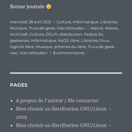
Bonne journée
Publié
Catégories
mercredi 28 avril 2021
Culture
,
Informatique
,
Libreries
,
le
Étiquettes
Musique
,
Trucs de geek
,
Vrac'attitudes !
Alpine
,
Altesia
,
ArchCraft
,
Culture
,
DGLFI
,
distribution
,
Fedora 34
,
geekeries
,
Informatique
,
KaOS
,
libre
,
Libreries
,
linux
,
logiciel libre
,
Musique
,
pitreries du libre
,
Trucs de geek
,
sur
vrac
,
Vrac'attitudes !
8 commentaires
En
vrac
de
milieu
de
PAGES
semaine…
A propos de l’auteur / Me contacter
Bien choisir sa distribution GNU/Linux –
2019
Bien choisir sa distribution GNU/Linux –