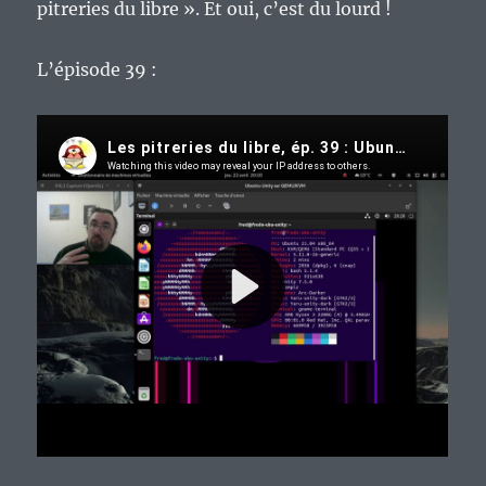
pitreries du libre ». Et oui, c’est du lourd !
L’épisode 39 :