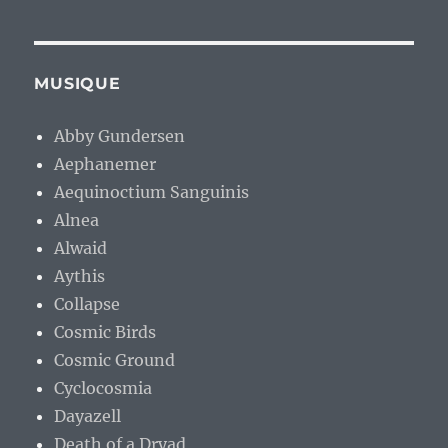
MUSIQUE
Abby Gundersen
Aephanemer
Aequinoctium Sanguinis
Alnea
Alwaid
Aythis
Collapse
Cosmic Birds
Cosmic Ground
Cyclocosmia
Dayazell
Death of a Dryad