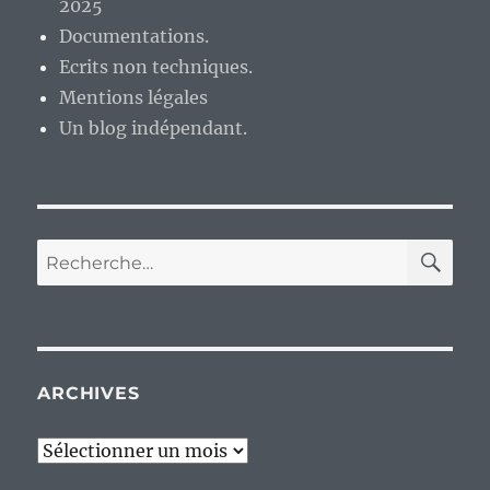
2025
Documentations.
Ecrits non techniques.
Mentions légales
Un blog indépendant.
RE
Recherche
pour :
ARCHIVES
Archives