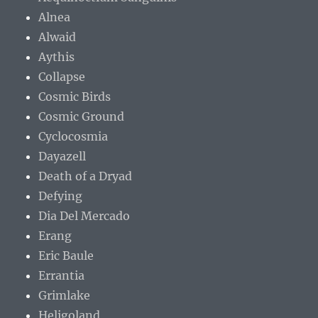
Alnea
Alwaid
Aythis
Collapse
Cosmic Birds
Cosmic Ground
Cyclocosmia
Dayazell
Death of a Dryad
Defying
Dia Del Mercado
Erang
Eric Baule
Errantia
Grimlake
Heligoland