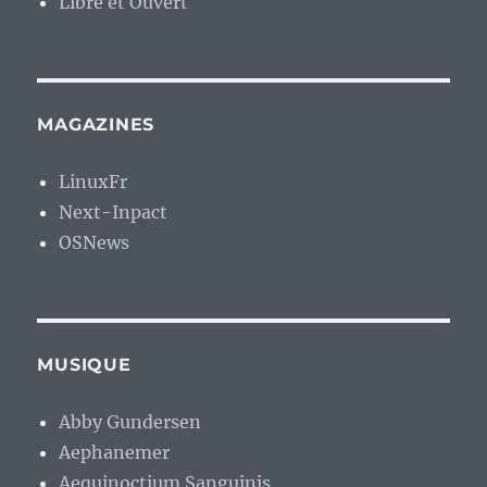
Libre et Ouvert
MAGAZINES
LinuxFr
Next-Inpact
OSNews
MUSIQUE
Abby Gundersen
Aephanemer
Aequinoctium Sanguinis