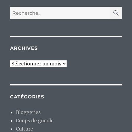
RE
Recherche
pour :
ARCHIVES
Archives
CATÉGORIES
Bloggeries
Coups de gueule
Culture