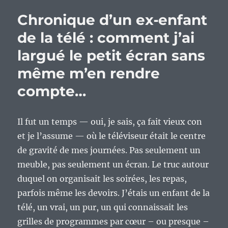
rétroludiste
Chronique d’un ex‑enfant
:
les
de la télé : comment j’ai
ordinosaures
largué le petit écran sans
16
bits,
même m’en rendre
ça
me
compte…
laisse
froid…
Il fut un temps — oui, je sais, ça fait vieux con
et je l’assume — où le téléviseur était le centre
de gravité de mes journées. Pas seulement un
meuble, pas seulement un écran. Le truc autour
duquel on organisait les soirées, les repas,
parfois même les devoirs. J’étais un enfant de la
télé, un vrai, un pur, un qui connaissait les
grilles de programmes par cœur – ou presque –