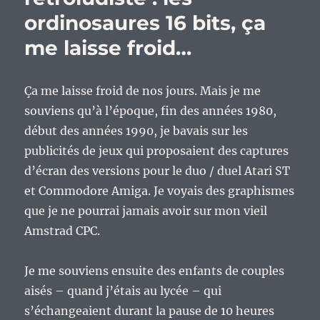
de
ordinosaures 16 bits, ça
l’âge,
le
me laisse froid…
retour
de
la
Ça me laisse froid de nos jours. Mais je me
vengeance.
souviens qu’à l’époque, fin des années 1980,
début des années 1990, je bavais sur les
publicités de jeux qui proposaient des captures
d’écran des versions pour le duo / duel Atari ST
et Commodore Amiga. Je voyais des graphismes
que je ne pourrai jamais avoir sur mon vieil
Amstrad CPC.
Je me souviens ensuite des enfants de couples
aisés – quand j’étais au lycée – qui
s’échangeaient durant la pause de 10 heures