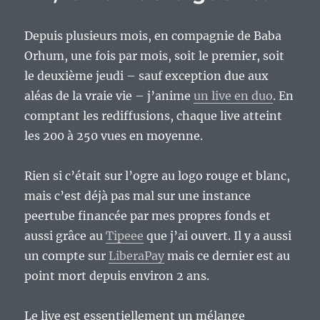
de
logiciels
Depuis plusieurs mois, en compagnie de Baba
libres…
Quelle
Orhum, une fois par mois, soit le premier, soit
belle
le deuxième jeudi – sauf exception due aux
illusion
aléas de la vraie vie – j’anime
un live en duo
. En
!
comptant les rediffusions, chaque live atteint
les 200 à 250 vues en moyenne.
Rien si c’était sur l’ogre au logo rouge et blanc,
mais c’est déjà pas mal sur une instance
peertube financée par mes propres fonds et
aussi grâce au
Tipeee
que j’ai ouvert. Il y a aussi
un compte sur
LiberaPay
mais ce dernier est au
point mort depuis environ 2 ans.
Le live est essentiellement un mélange