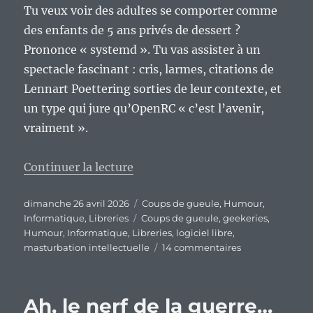
Tu veux voir des adultes se comporter comme
des enfants de 5 ans privés de dessert ?
Prononce « systemd ». Tu vas assister à un
spectacle fascinant : cris, larmes, citations de
Lennart Poettering sorties de leur contexte, et
un type qui jure qu’OpenRC « c’est l’avenir,
vraiment ».
de « L’impossible neutralité de l’
Continuer la lecture
Publié
Catégories
dimanche 26 avril 2026
Coups de gueule
,
Humour
,
le
Étiquettes
Informatique
,
Libreries
Coups de gueule
,
geekeries
,
Humour
,
Informatique
,
Libreries
,
logiciel libre
,
sur
masturbation intellectuelle
14 commentaires
L’impossible
neutralité
de
Ah, le nerf de la guerre…
l’utilisateur