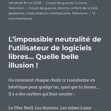
Publié
Catégories
vendredi 8 mai 2026
Coups de gueule
,
Culture
,
le
Étiquettes
Télévision
Coups de gueule
,
divorce
,
enfant de la télé
,
geekeries
,
masturbation intellectuelle
,
Télévision
13
sur
commentaires
Chronique
d’un
ex‑enfant
L’impossible neutralité de
de
la
l’utilisateur de logiciels
télé
libres… Quelle belle
:
comment
illusion !
j’ai
largué
le
Ou comment chaque choix te transforme en
petit
écran
hérétique pour quelqu’un, quoi que tu fasses…
sans
Il y a des mythes qui font sourire :
même
m’en
rendre
Le Père Noël. Les licornes. Les mises à jour