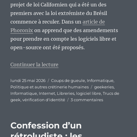
projet de loi Californien qui a été un des
premiers avec la loi extrémiste du Brésil
commence à reculer. Dans un
article de
Phoronix
on apprend que des amendements
pour prendre en compte les logiciels libre et
open-source ont été proposés.
de « La chimère de la vérificatio
Continuer la lecture
Publié
Catégories
lundi 25 mai 2026
Coups de gueule
,
Informatique
,
le
Étiquettes
Politique et autres crétinerie humaines
geekeries
,
Informatique
,
Internet
,
Libreries
,
logiciel libre
,
Trucs de
sur
geek
,
vérification d'identité
3 commentaires
La
chimère
de
Confession d’un
la
vérification
rétroludiste : les