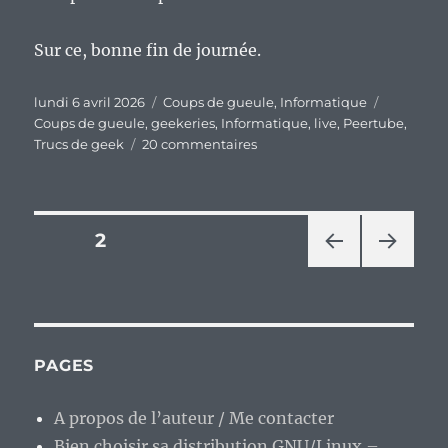
Sur ce, bonne fin de journée.
Publié
Catégories
Étiquette
lundi 6 avril 2026
Coups de gueule
,
Informatique
le
Coups de gueule
,
geekeries
,
Informatique
,
live
,
Peertube
,
sur
Trucs de geek
20 commentaires
Ah,
le
nerf
de
Pagination
PAGE
2
la
guerre…
PAG
PAG
des
E
E
PRÉ
SUIV
publications
CÉD
ANT
ENT
E
PAGES
E
A propos de l’auteur / Me contacter
Bien choisir sa distribution GNU/Linux –