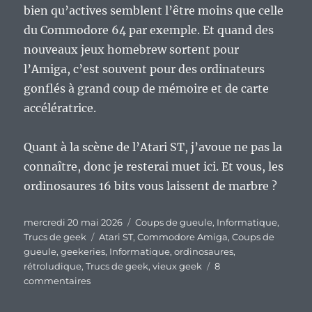
bien qu’actives semblent l’être moins que celle
du Commodore 64 par exemple. Et quand des
nouveaux jeux homebrew sortent pour
l’Amiga, c’est souvent pour des ordinateurs
gonflés à grand coup de mémoire et de carte
accélératrice.
Quant à la scène de l’Atari ST, j’avoue ne pas la
connaître, donc je resterai muet ici. Et vous, les
ordinosaures 16 bits vous laissent de marbre ?
Publié
Catégories
mercredi 20 mai 2026
Coups de gueule
,
Informatique
,
le
Étiquettes
Trucs de geek
Atari ST
,
Commodore Amiga
,
Coups de
gueule
,
geekeries
,
Informatique
,
ordinosaures
,
rétroludique
,
Trucs de geek
,
vieux geek
8
sur
commentaires
Confession
d’un