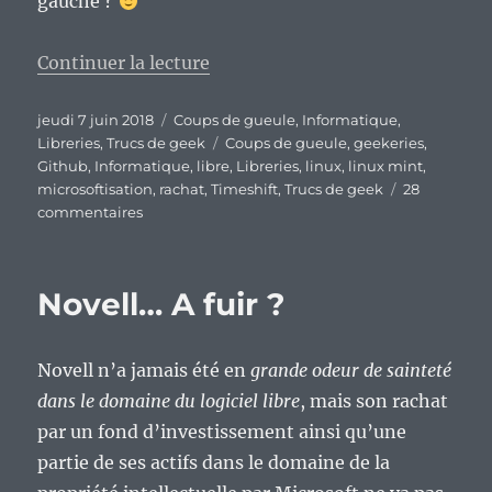
gauche ?
de « Le rachat de Github par Mic
Continuer la lecture
Publié
Catégories
jeudi 7 juin 2018
Coups de gueule
,
Informatique
,
le
Étiquettes
Libreries
,
Trucs de geek
Coups de gueule
,
geekeries
,
Github
,
Informatique
,
libre
,
Libreries
,
linux
,
linux mint
,
microsoftisation
,
rachat
,
Timeshift
,
Trucs de geek
28
sur
commentaires
Le
rachat
de
Novell… A fuir ?
Github
par
Microsoft,
Novell n’a jamais été en
grande odeur de sainteté
signe
d’une
dans le domaine du logiciel libre
, mais son rachat
Microsoftisation
par un fond d’investissement ainsi qu’une
rampante
partie de ses actifs dans le domaine de la
du
logiciel