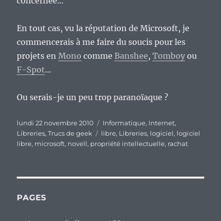
concernée…
En tout cas, vu la réputation de Microsoft, je
commencerais à me faire du soucis pour les
projets en
Mono
comme
Banshee
,
Tomboy
ou
F-Spot
…
Ou serais-je un peu trop paranoïaque ?
Publié
Catégories
lundi 22 novembre 2010
Informatique
,
Internet
,
le
Étiquettes
Libreries
,
Trucs de geek
libre
,
Libreries
,
logiciel
,
logiciel
libre
,
microsoft
,
novell
,
propriété intellectuelle
,
rachat
PAGES