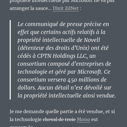
propriété intellectuelle par Microsoft ne va pas
libre
arranger la sauce…
Dixit ZdNet
:
?
Le communiqué de presse précise en
effet que certains actifs relatifs à la
propriété intellectuelle de Novell
(détenteur des droits d’Unix) ont été
cédés à CPTN Holdings LLC, un
consortium composé d’entreprises de
technologie et géré par Microsoft. Ce
consortium versera 450 millions de
dollars. Aucun détail n’est dévoilé sur
la propriété intellectuelle ainsi vendue.
Je me demande quelle partie a été vendue, et si
la technologie
cheval de troie
Mono
est