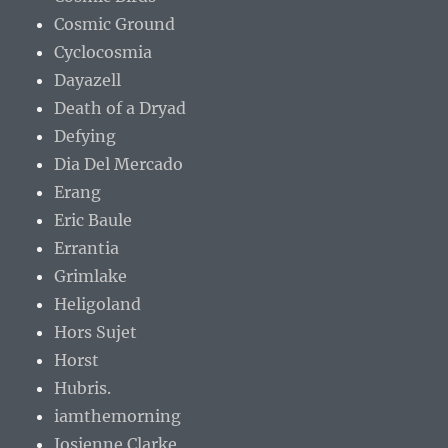
Cosmic Ground
Cyclocosmia
Dayazell
Death of a Dryad
Defying
Dia Del Mercado
Erang
Eric Baule
Errantia
Grimlake
Heligoland
Hors Sujet
Horst
Hubris.
iamthemorning
Josienne Clarke