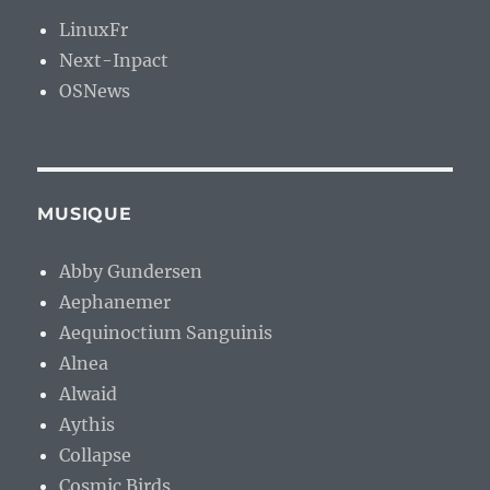
LinuxFr
Next-Inpact
OSNews
MUSIQUE
Abby Gundersen
Aephanemer
Aequinoctium Sanguinis
Alnea
Alwaid
Aythis
Collapse
Cosmic Birds