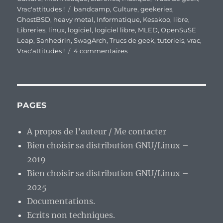
Étiquettes
Vrac'attitudes !
bandcamp
,
Culture
,
geekeries
,
GhostBSD
,
heavy metal
,
Informatique
,
Kesakoo
,
libre
,
Libreries
,
linux
,
logiciel
,
logiciel libre
,
MLED
,
OpenSuSE
Leap
,
Sanhedrin
,
SwagArch
,
Trucs de geek
,
tutoriels
,
vrac
,
sur
Vrac'attitudes !
4 commentaires
En
vrac’
de
fin
de
PAGES
semaine…
A propos de l’auteur / Me contacter
Bien choisir sa distribution GNU/Linux –
2019
Bien choisir sa distribution GNU/Linux –
2025
Documentations.
Ecrits non techniques.