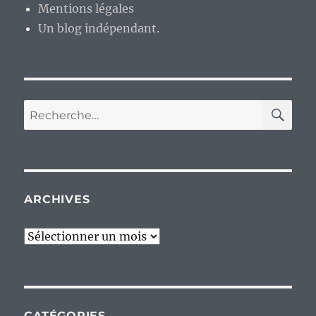
Mentions légales
Un blog indépendant.
RE
Recherche
pour :
ARCHIVES
Archives
CATÉGORIES