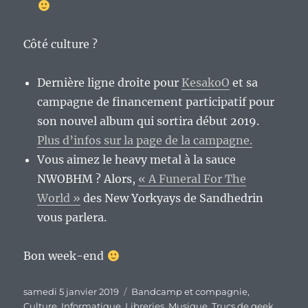
Côté culture ?
Dernière ligne droite pour
KesakoO
et sa
campagne de financement participatif pour
son nouvel album qui sortira début 2019.
Plus d’infos sur la page de la campagne.
Vous aimez le heavy metal à la sauce
NWOBHM ? Alors,
« A Funeral For The
World »
des New Yorkyays de Sandhedrin
vous parlera.
Bon week-end
Publié
Catégories
samedi 5 janvier 2019
Bandcamp et compagnie
,
le
Culture
,
Informatique
,
Libreries
,
Musique
,
Trucs de geek
,