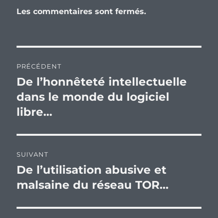
Les commentaires sont fermés.
Navigation
PRÉCÉDENT
de
De l’honnêteté intellectuelle
Publication
précédente :
dans le monde du logiciel
l’article
libre…
SUIVANT
De l’utilisation abusive et
Publication
suivante :
malsaine du réseau TOR…