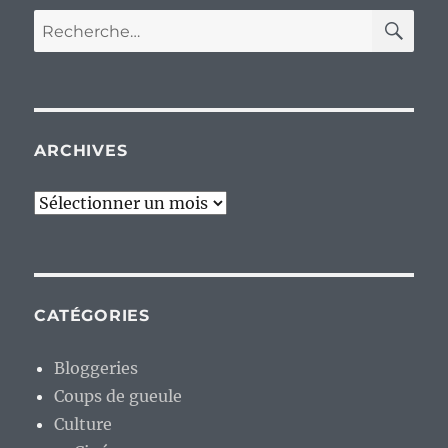
RE
Recherche
pour :
ARCHIVES
Archives
CATÉGORIES
Bloggeries
Coups de gueule
Culture