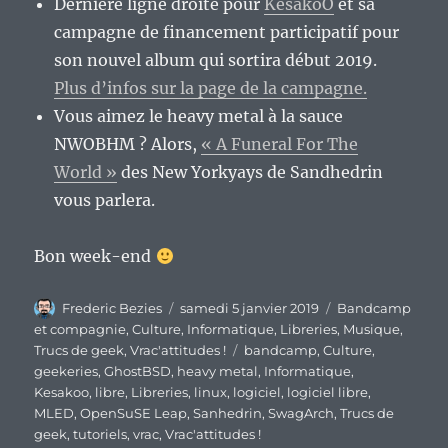
Dernière ligne droite pour
KesakoO
et sa
campagne de financement participatif pour
son nouvel album qui sortira début 2019.
Plus d’infos sur la page de la campagne.
Vous aimez le heavy metal à la sauce
NWOBHM ? Alors,
« A Funeral For The
World »
des New Yorkyays de Sandhedrin
vous parlera.
Bon week-end
Auteur
Publié
Catégories
Frederic Bezies
samedi 5 janvier 2019
Bandcamp
le
et compagnie
,
Culture
,
Informatique
,
Libreries
,
Musique
,
Étiquettes
Trucs de geek
,
Vrac'attitudes !
bandcamp
,
Culture
,
geekeries
,
GhostBSD
,
heavy metal
,
Informatique
,
Kesakoo
,
libre
,
Libreries
,
linux
,
logiciel
,
logiciel libre
,
MLED
,
OpenSuSE Leap
,
Sanhedrin
,
SwagArch
,
Trucs de
geek
,
tutoriels
,
vrac
,
Vrac'attitudes !