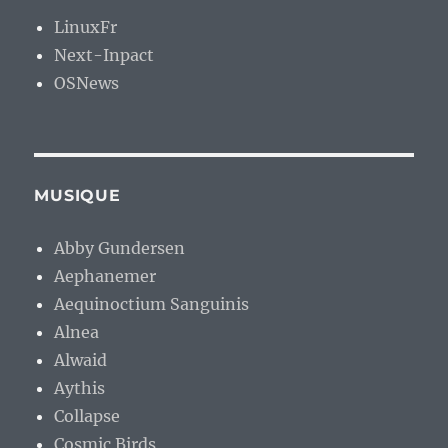
LinuxFr
Next-Inpact
OSNews
MUSIQUE
Abby Gundersen
Aephanemer
Aequinoctium Sanguinis
Alnea
Alwaid
Aythis
Collapse
Cosmic Birds