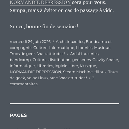
NORMANDIE DEPRESSION
sera pour vous.
Sympa, mais à éviter en cas de passage à vide.
Sur ce, bonne fin de semaine !
Publié
Catégories
mercredi 24 juin 2026
ArchLinuxeries
,
Bandcamp et
le
compagnie
,
Culture
,
Informatique
,
Libreries
,
Musique
,
Étiquettes
Trucs de geek
,
Vrac'attitudes !
ArchLinuxeries
,
bandcamp
,
Culture
,
distribution
,
geekeries
,
Gravity Snake
,
Informatique
,
Libreries
,
logiciel libre
,
Musique
,
NORMANDIE DEPRESSION
,
Steam Machine
,
tflinux
,
Trucs
de geek
,
Velox Linux
,
vrac
,
Vrac'attitudes !
2
sur
commentaires
En
vrac’
de
milieu
de
PAGES
semaine…