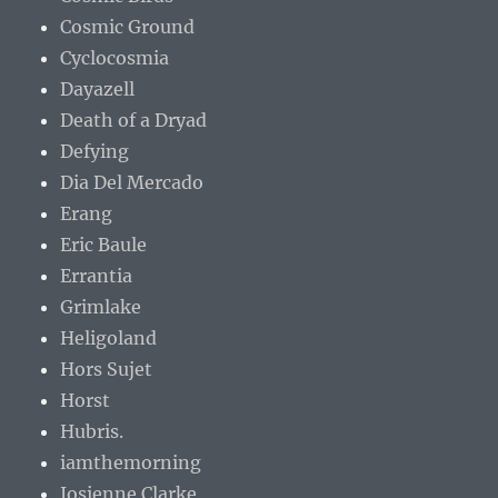
Cosmic Ground
Cyclocosmia
Dayazell
Death of a Dryad
Defying
Dia Del Mercado
Erang
Eric Baule
Errantia
Grimlake
Heligoland
Hors Sujet
Horst
Hubris.
iamthemorning
Josienne Clarke