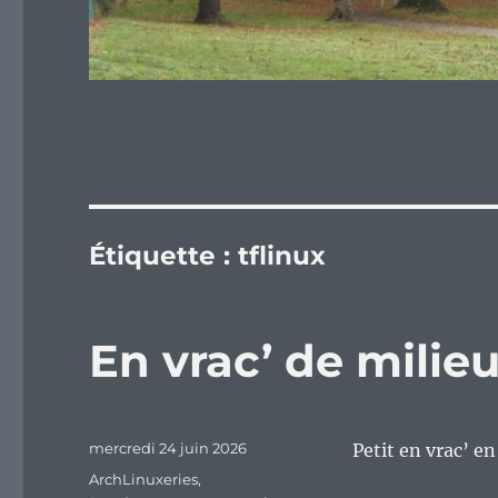
Étiquette :
tflinux
En vrac’ de mili
Publié
mercredi 24 juin 2026
Petit en vrac’ e
le
Catégories
ArchLinuxeries
,