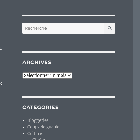
RECHERC
Recherche
pour :
i
ARCHIVES
Archives
x
t
CATÉGORIES
Bloggeries
Coups de gueule
Culture