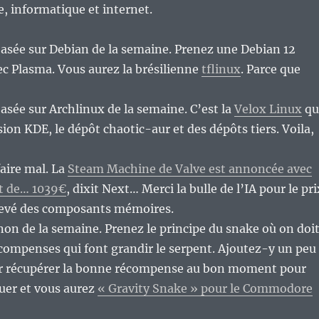
re, informatique et internet.
basée sur Debian de la semaine. Prenez une Debian 12
ec Plasma. Vous aurez la brésilienne
tflinux
. Parce que
basée sur Archlinux de la semaine. C’est la
Velox Linux
qu
ion KDE, le dépôt chaotic-aur et des dépôts tiers. Voila,
faire mal. La
Steam Machine de Valve est annoncée avec
rt de… 1039€
, dixit Next… Merci la bulle de l’IA pour le pri
evé des composants mémoires.
non de la semaine. Prenez le principe du snake où on doi
compenses qui font grandir le serpent. Ajoutez-y un peu
ur récupérer la bonne récompense au bon moment pour
quer et vous aurez
« Gravity Snake » pour le Commodore