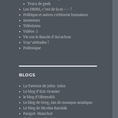
Trucs de geek
Les DRMS, c'est de la m—– !
Politique et autres crétinerie humaines
Souvenirs
Télévision
Vidéos :)
Vie sur le Bassin d'Arcachon
Vrac'attitudes !
Polémique
BLOGS
La Taverne de John-John
Le blog d'Eric Granier
le blog d'Olivyeahh
Le blog de Greg, fan de musique asiatique.
Le blog de Nicolas Karolak
Parigot-Manchot