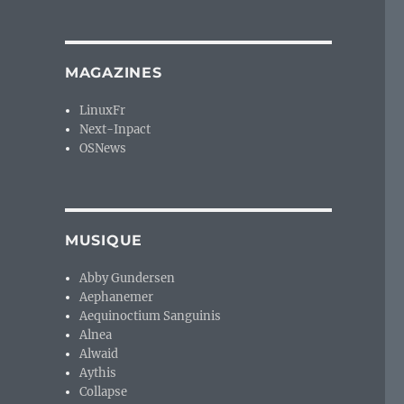
MAGAZINES
LinuxFr
Next-Inpact
OSNews
MUSIQUE
Abby Gundersen
Aephanemer
Aequinoctium Sanguinis
Alnea
Alwaid
Aythis
Collapse