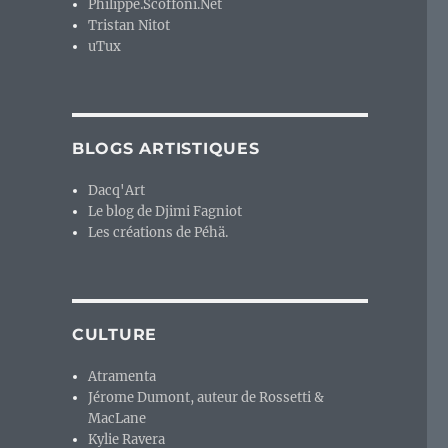
Philippe.Scoffoni.Net
Tristan Nitot
uTux
BLOGS ARTISTIQUES
Dacq'Art
Le blog de Djimi Fagniot
Les créations de Péhä.
CULTURE
Atramenta
Jérome Dumont, auteur de Rossetti &
MacLane
Kylie Ravera