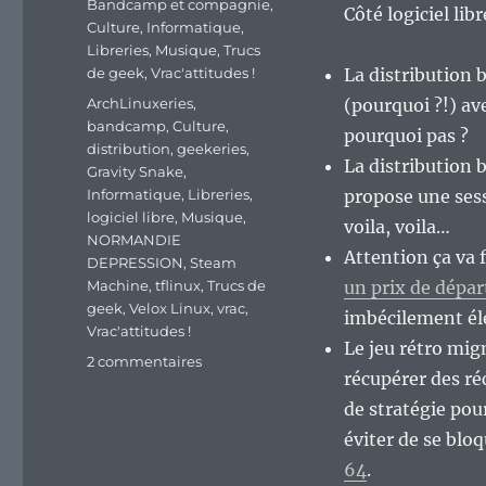
Bandcamp et compagnie
,
Côté logiciel lib
Culture
,
Informatique
,
Libreries
,
Musique
,
Trucs
de geek
,
Vrac'attitudes !
La distribution 
Étiquettes
ArchLinuxeries
,
(pourquoi ?!) av
bandcamp
,
Culture
,
pourquoi pas ?
distribution
,
geekeries
,
La distribution 
Gravity Snake
,
Informatique
,
Libreries
,
propose une sess
logiciel libre
,
Musique
,
voila, voila…
NORMANDIE
Attention ça va 
DEPRESSION
,
Steam
Machine
,
tflinux
,
Trucs de
un prix de dépa
geek
,
Velox Linux
,
vrac
,
imbécilement él
Vrac'attitudes !
Le jeu rétro mig
sur
2 commentaires
récupérer des ré
En
vrac’
de stratégie po
de
éviter de se blo
milieu
64
.
de