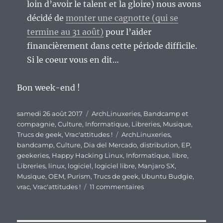
loin d’avoir le talent et la gloire) nous avons
décidé de
monter une cagnotte (qui se
termine au 31 août)
pour l’aider
financièrement dans cette période difficile.
Si le coeur vous en dit…
Bon week-end !
Publié
Catégories
samedi 26 août 2017
ArchLinuxeries
,
Bandcamp et
le
compagnie
,
Culture
,
Informatique
,
Libreries
,
Musique
,
Étiquettes
Trucs de geek
,
Vrac'attitudes !
ArchLinuxeries
,
bandcamp
,
Culture
,
Dia del Mercado
,
distribution
,
EP
,
geekeries
,
Happy Hacking Linux
,
Informatique
,
libre
,
Libreries
,
linux
,
logiciel
,
logiciel libre
,
Manjaro SX
,
Musique
,
OEM
,
Purism
,
Trucs de geek
,
Ubuntu Budgie
,
sur
vrac
,
Vrac'attitudes !
11 commentaires
En
vrac’
de