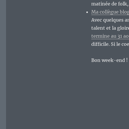
de
matinée de folk,
semaine…
Ma collègue blo
Avec quelques am
talent et la glo
termine au 31 ao
difficile. Si le c
Bon week-end !