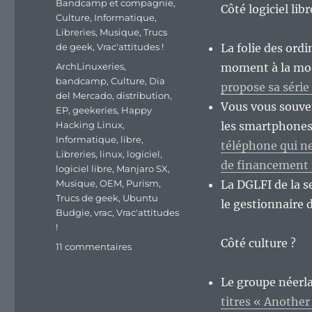
Bandcamp et compagnie
,
Côté logiciel lib
Culture
,
Informatique
,
Libreries
,
Musique
,
Trucs
de geek
,
Vrac'attitudes !
La folie des ord
Étiquettes
ArchLinuxeries
,
moment à la mod
bandcamp
,
Culture
,
Dia
propose sa série
del Mercado
,
distribution
,
Vous vous souve
EP
,
geekeries
,
Happy
Hacking Linux
,
les smartphones
Informatique
,
libre
,
téléphone qui ne
Libreries
,
linux
,
logiciel
,
de financement 
logiciel libre
,
Manjaro SX
,
Musique
,
OEM
,
Purism
,
La DGLFI de la s
Trucs de geek
,
Ubuntu
le gestionnaire
Budgie
,
vrac
,
Vrac'attitudes
!
Côté culture ?
sur
11 commentaires
En
vrac’
Le groupe néerla
de
titres « Another
fin