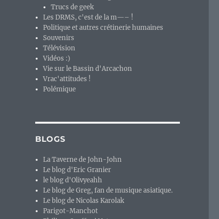
Trucs de geek
Les DRMS, c'est de la m—– !
Politique et autres crétinerie humaines
Souvenirs
Télévision
Vidéos :)
Vie sur le Bassin d'Arcachon
Vrac'attitudes !
Polémique
BLOGS
La Taverne de John-John
Le blog d'Eric Granier
le blog d'Olivyeahh
Le blog de Greg, fan de musique asiatique.
Le blog de Nicolas Karolak
Parigot-Manchot