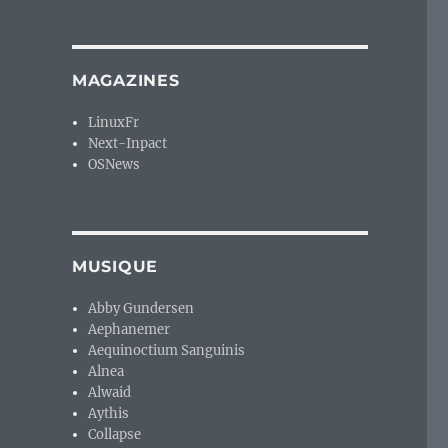
MAGAZINES
LinuxFr
Next-Inpact
OSNews
MUSIQUE
Abby Gundersen
Aephanemer
Aequinoctium Sanguinis
Alnea
Alwaid
Aythis
Collapse