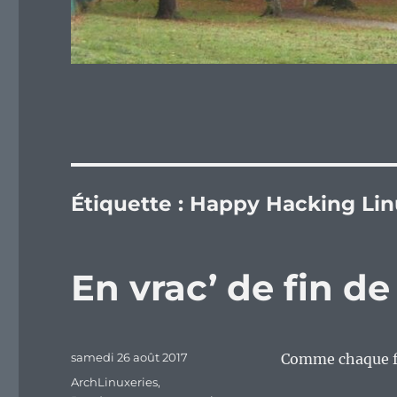
Étiquette :
Happy Hacking Lin
En vrac’ de fin d
Publié
samedi 26 août 2017
Comme chaque fi
le
Catégories
ArchLinuxeries
,