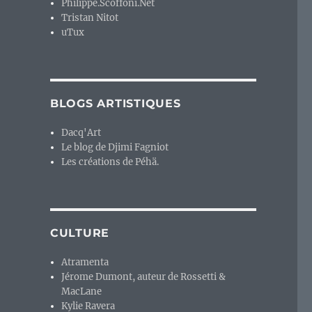
Philippe.Scoffoni.Net
Tristan Nitot
uTux
BLOGS ARTISTIQUES
Dacq'Art
Le blog de Djimi Fagniot
Les créations de Péhä.
CULTURE
Atramenta
Jérome Dumont, auteur de Rossetti &
MacLane
Kylie Ravera