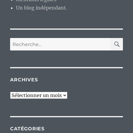
Un blog indépendant.
RE
Recherche
pour :
ARCHIVES
Archives
CATÉGORIES