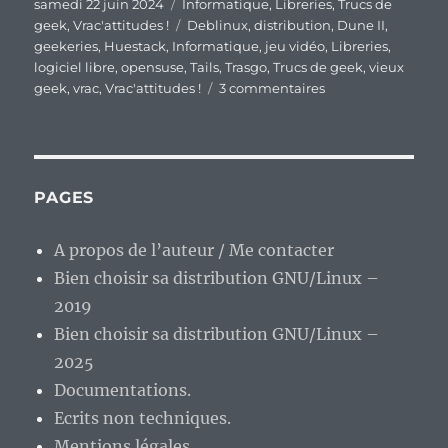
Publié
Catégories
samedi 22 juin 2024
Informatique
,
Libreries
,
Trucs de
le
Étiquettes
geek
,
Vrac'attitudes !
Deblinux
,
distribution
,
Dune II
,
geekeries
,
Huestack
,
Informatique
,
jeu vidéo
,
Libreries
,
logiciel libre
,
opensuse
,
Tails
,
Trasgo
,
Trucs de geek
,
vieux
sur
geek
,
vrac
,
Vrac'attitudes !
3 commentaires
En
vrac’
de
fin
de
PAGES
semaine…
A propos de l’auteur / Me contacter
Bien choisir sa distribution GNU/Linux –
2019
Bien choisir sa distribution GNU/Linux –
2025
Documentations.
Ecrits non techniques.
Mentions légales