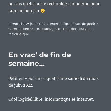
ne sais quelle autre technologie moderne pour
faire un bon jeu
Publié
Catégories
Étique
dimanche 23 juin 2024
Informatique
,
Trucs de geek
le
Commodore 64
,
Huestack
,
jeu de réflexion
,
jeu vidéo
,
rétroludique
En vrac’ de fin de
semaine…
Petit en vrac’ en ce quatrième samedi du mois
de juin 2024.
Côté logiciel libre, informatique et internet.