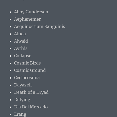
Abby Gundersen
Aephanemer
Aequinoctium Sanguinis
Alnea
Alwaid
Aythis
Collapse
Cosmic Birds
Cosmic Ground
Cyclocosmia
Dayazell
Death of a Dryad
Defying
Dia Del Mercado
Erang