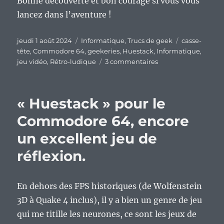
Bonne découverte et bon courage si vous vous
lancez dans l’aventure !
Publié
Catégories
Étiquettes
jeudi 1 août 2024
Informatique
,
Trucs de geek
casse-
le
tête
,
Commodore 64
,
geekeries
,
Huestack
,
Informatique
,
sur
jeu vidéo
,
Rétro-ludique
3 commentaires
Huestack
v2
pour
« Huestack » pour le
le
Commodore
Commodore 64, encore
64,
un excellent jeu de
le
retour
réflexion.
du
casse-
tête
En dehors des FPS historiques (de Wolfenstein
avec
des
3D à Quake 4 inclus), il y a bien un genre de jeu
éprouvettes.
qui me titille les neurones, ce sont les jeux de