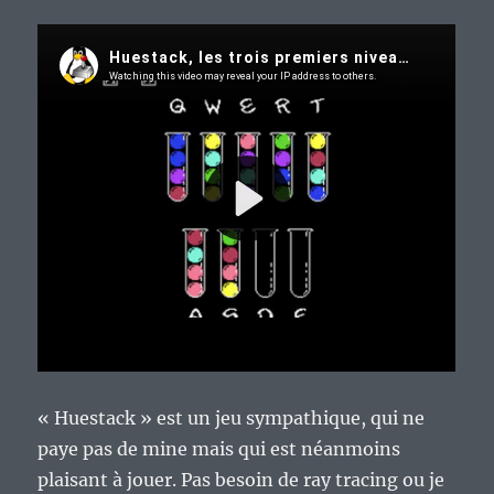
« Huestack » est un jeu sympathique, qui ne
paye pas de mine mais qui est néanmoins
plaisant à jouer. Pas besoin de ray tracing ou je