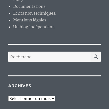
Documentations.
Ecrits non techniques.
Mentions légales
Un blog indépendant.
RE
Recherche
pour :
ARCHIVES
Archives