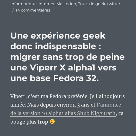
Informatique
,
Internet
,
Mastodon
,
Trucs de geek
,
twitter
sur
14 commentaires
Un
mois
sans
Une expérience geek
Twitter,
le
donc indispensable :
bilan.
migrer sans trop de peine
une Viperr X alpha1 vers
une base Fedora 32.
Viperr, c’est ma Fedora préférée. Je l’ai toujours
aimée. Mais depuis environ 3 ans et
l’annonce
de la version 10 alpha1 alias Shub Niggurath
, ça
bouge plus trop