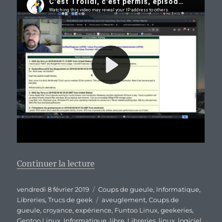
de « Le monde du libre en voie d
Continuer la lecture
Publié
Catégories
vendredi 8 février 2019
Coups de gueule
,
Informatique
,
le
Étiquettes
Libreries
,
Trucs de geek
aveuglement
,
Coups de
gueule
,
croyance
,
expérience
,
Funtoo Linux
,
geekeries
,
Gentoo Linux
,
Informatique
,
libre
,
Libreries
,
linux
,
logiciel
,