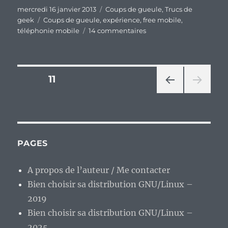
Publié
Catégories
mercredi 16 janvier 2013
Coups de gueule
,
Trucs de
le
Étiquettes
geek
Coups de gueule
,
expérience
,
free mobile
,
sur
téléphonie mobile
14 commentaires
Un
an
chez
Free
Pagination
PAGE
11
Mobile,
quel
PAG
des
bilan
E
?
PRÉ
publications
CÉD
ENT
PAGES
E
A propos de l’auteur / Me contacter
Bien choisir sa distribution GNU/Linux –
2019
Bien choisir sa distribution GNU/Linux –
2025