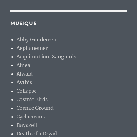
MUSIQUE
Abby Gundersen
Aephanemer
Aequinoctium Sanguinis
Alnea
Alwaid
Aythis
Collapse
Cosmic Birds
Cosmic Ground
Cyclocosmia
Dayazell
Death of a Dryad