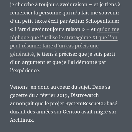
peine
je cherche à toujours avoir raison – et je tiens à
une
remercier la personne qui m’a fait me souvenir
Viperr
X
d’un petit texte écrit par Arthur Schopenhauer
alpha1
« L’art d’avoir toujours raison » – et
qu’on me
vers
réplique que j’utilise le stratagème XI que l’on
une
base
peut résumer faire d’un cas précis une
Fedora
généralité
, je tiens à préciser que je suis parti
32.
d’un argument et que je l’ai démonté par
l’expérience.
Venons-en donc au coeur du sujet. Dans sa
gazette du 4 février 2019, Distrowatch
annonçait que le projet SystemRescueCD basé
durant des années sur Gentoo avait migré sur
Archlinux.