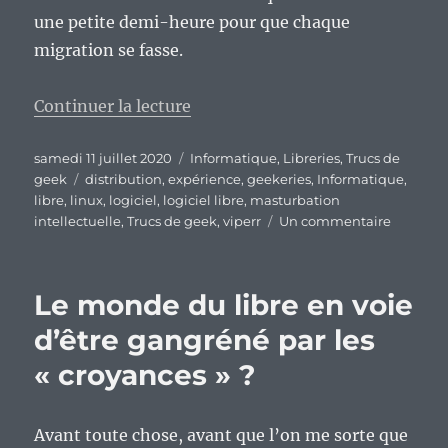
une petite demi-heure pour que chaque
migration se fasse.
de « Une expérience geek donc in
Continuer la lecture
Publié
Catégories
samedi 11 juillet 2020
Informatique
,
Libreries
,
Trucs de
le
Étiquettes
geek
distribution
,
expérience
,
geekeries
,
Informatique
,
libre
,
linux
,
logiciel
,
logiciel libre
,
masturbation
sur
intellectuelle
,
Trucs de geek
,
viperr
Un commentaire
Une
expérie
geek
Le monde du libre en voie
donc
indispen
d’être gangréné par les
:
« croyances » ?
migrer
sans
trop
de
Avant toute chose, avant que l’on me sorte que