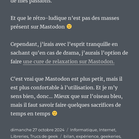
de mes passions.
Et que le rétro-ludique n’est pas des masses
présent sur Mastodon
Cependant, j’irais avec l’esprit tranquille en
sachant qu’en cas de drama, j’aurais l’option de
faire
une cure de relaxation sur Mastodon.
C’est vrai que Mastodon est plus petit, mais il
est plus confortable à l’utilisation. Et je m’y
sens bien, donc… Mieux que sur l’oiseau bleu,
mais il faut savoir faire quelques sacrifices de
temps en temps
Publié
Catégories
dimanche 27 octobre 2024
Informatique
,
Internet
,
le
Étiquettes
Libreries
,
Trucs de geek
bilan
,
expérience
,
geekeries
,