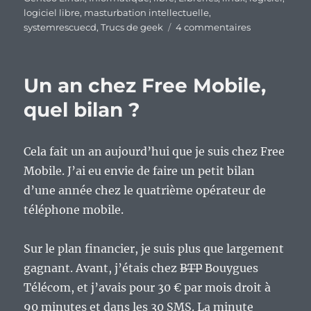
logiciel libre
,
masturbation intellectuelle
,
sur
systemrescuecd
,
Trucs de geek
4 commentaires
Le
monde
du
Un an chez Free Mobile,
libre
en
quel bilan ?
voie
d’être
gangréné
Cela fait un an aujourd’hui que je suis chez Free
par
Mobile. J’ai eu envie de faire un petit bilan
les
« croyances »
d’une année chez le quatrième opérateur de
?
téléphone mobile.
Sur le plan financier, je suis plus que largement
gagnant. Avant, j’étais chez
BTP
Bouygues
Télécom, et j’avais pour 30 € par mois droit à
90 minutes et dans les 30 SMS. La minute