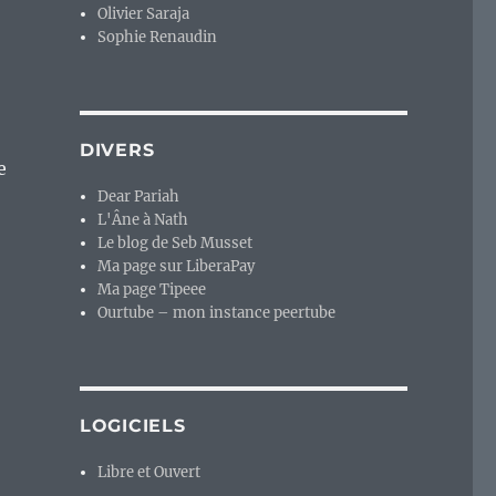
Olivier Saraja
Sophie Renaudin
DIVERS
e
Dear Pariah
L'Âne à Nath
Le blog de Seb Musset
Ma page sur LiberaPay
ode 3 : la déconnexion du monde des développeurs et de ce
Ma page Tipeee
Ourtube – mon instance peertube
LOGICIELS
Libre et Ouvert