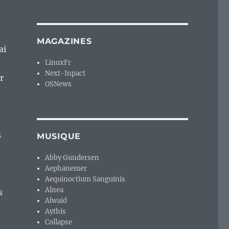
MAGAZINES
ai
LinuxFr
Next-Inpact
r
OSNews
s
MUSIQUE
Abby Gundersen
Aephanemer
Aequinoctium Sanguinis
Alnea
s
Alwaid
Aythis
Collapse