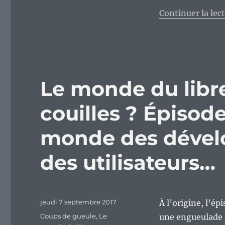
Continuer la lec
Le monde du libre
couilles ? Épisod
monde des dévelo
des utilisateurs…
Publié
jeudi 7 septembre 2017
À l’origine, l’ép
le
Catégories
Coups de gueule
,
Le
une engueulade a