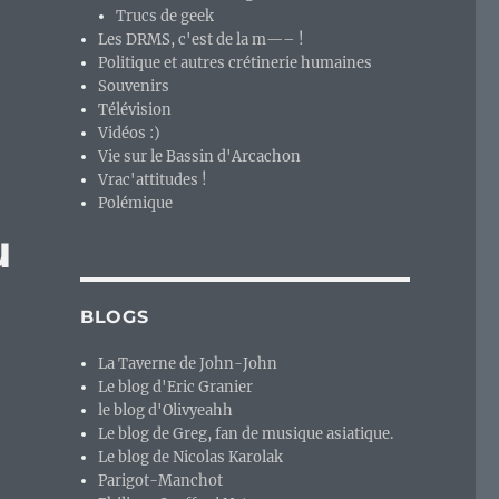
Trucs de geek
ent tout le monde. »
Les DRMS, c'est de la m—– !
Politique et autres crétinerie humaines
Souvenirs
Télévision
Vidéos :)
Vie sur le Bassin d'Arcachon
Vrac'attitudes !
Polémique
u
BLOGS
La Taverne de John-John
Le blog d'Eric Granier
le blog d'Olivyeahh
Le blog de Greg, fan de musique asiatique.
Le blog de Nicolas Karolak
Parigot-Manchot