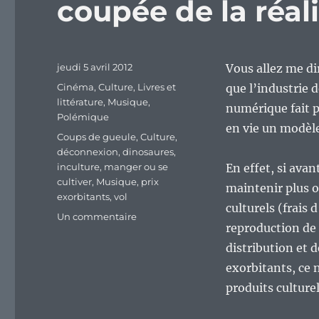
coupée de la réal
Publié
jeudi 5 avril 2012
Vous allez me dir
le
Catégories
Cinéma
,
Culture
,
Livres et
que l’industrie d
littérature
,
Musique
,
numérique fait p
Polémique
en vie un modèle
Étiquettes
Coups de gueule
,
Culture
,
déconnexion
,
dinosaures
,
inculture
,
manger ou se
En effet, si avan
cultiver
,
Musique
,
prix
maintenir plus o
exorbitants
,
vol
culturels (frais
sur
Un commentaire
reproduction de 
Quand
l’industrie
distribution et 
de
exorbitants, ce n
l’inculture
produits culturel
est
coupée