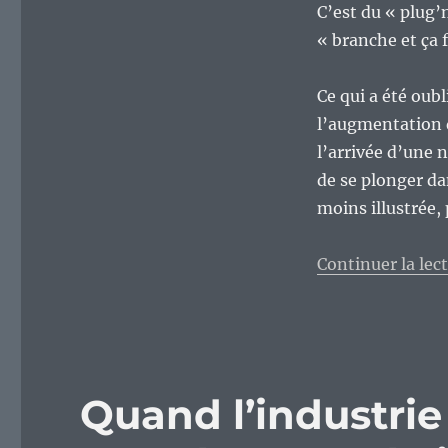
3
C’est du « plug’
:
« branche et ça
la
déconnexion
du
Ce qui a été oub
monde
l’augmentation 
des
l’arrivée d’une n
développeurs
et
de se plonger d
de
moins illustrée,
celui
des
utilisateurs…
Continuer la lec
Quand l’industrie 