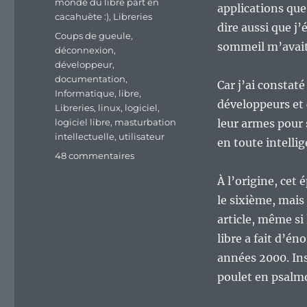
monde du libre part en
applications que 
cacahuète :)
,
Libreries
dire aussi que j’
Étiquettes
Coups de gueule
,
sommeil m’avait
déconnexion
,
développeur
,
documentation
,
Car j’ai constat
Informatique
,
libre
,
développeurs et 
Libreries
,
linux
,
logiciel
,
logiciel libre
,
masturbation
leur armes pour 
intellectuelle
,
utilisateur
en toute intellig
sur
48 commentaires
Le
À l’origine, cet
monde
du
le sixième, mais 
libre
article, même si
actuel
libre a fait d’é
part
en
années 2000. Ins
couilles
poulet en psalm
?
Épisode