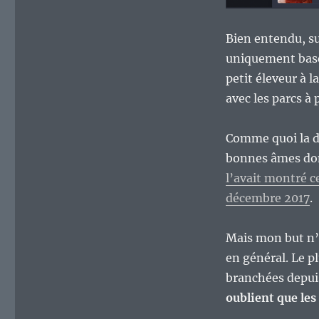
monde.
Bien entendu, su
uniquement basé
petit éleveur à l
avec les parcs à
Comme quoi la dé
bonnes âmes d
l’avait montré 
décembre 2017
.
Mais mon but n’
en général. Le p
branchées depuis
oublient que les