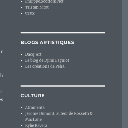
Philippe.Scoffoni.Net
Tristan Nitot
uTux
BLOGS ARTISTIQUES
er
Dacq'Art
Le blog de Djimi Fagniot
Les créations de Péhä.
ir
t
u
CULTURE
es
Atramenta
Jérome Dumont, auteur de Rossetti &
MacLane
Kylie Ravera