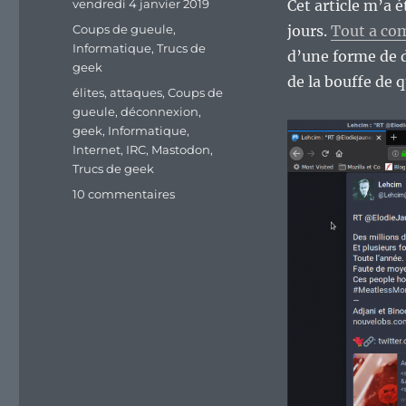
Publié
vendredi 4 janvier 2019
Cet article m’a é
le
Catégories
Coups de gueule
,
jours.
Tout a co
Informatique
,
Trucs de
d’une forme de 
geek
de la bouffe de q
Étiquettes
élites
,
attaques
,
Coups de
gueule
,
déconnexion
,
geek
,
Informatique
,
Internet
,
IRC
,
Mastodon
,
Trucs de geek
sur
10 commentaires
La
deconnexion
de
la
réalité
?
Cela
touche
vraiment
tout
le