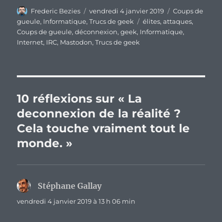
Auteur
Publié
Catégories
Frederic Bezies
vendredi 4 janvier 2019
Coups de
le
Étiquettes
gueule
,
Informatique
,
Trucs de geek
élites
,
attaques
,
Coups de gueule
,
déconnexion
,
geek
,
Informatique
,
Internet
,
IRC
,
Mastodon
,
Trucs de geek
10 réflexions sur « La
deconnexion de la réalité ?
Cela touche vraiment tout le
monde. »
Stéphane Gallay
dit :
vendredi 4 janvier 2019 à 13 h 06 min