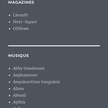
MAGAZINES
LinuxFr
Next-Inpact
OSNews
MUSIQUE
Abby Gundersen
Aephanemer
Aequinoctium Sanguinis
Alnea
Alwaid
Aythis