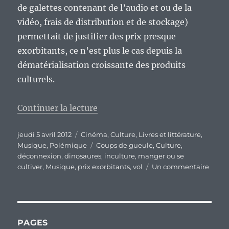
de galettes contenant de l’audio et ou de la
vidéo, frais de distribution et de stockage)
permettait de justifier des prix presque
exorbitants, ce n’est plus le cas depuis la
dématérialisation croissante des produits
culturels.
de « Quand l’industrie de l’incul
Continuer la lecture
Publié
Catégories
jeudi 5 avril 2012
Cinéma
,
Culture
,
Livres et littérature
,
le
Étiquettes
Musique
,
Polémique
Coups de gueule
,
Culture
,
déconnexion
,
dinosaures
,
inculture
,
manger ou se
sur
cultiver
,
Musique
,
prix exorbitants
,
vol
Un commentaire
Quan
l’indu
de
l’incu
est
PAGES