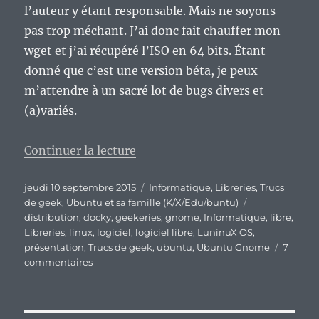
l’auteur y étant responsable. Mais ne soyons
pas trop méchant. J’ai donc fait chauffer mon
wget et j’ai récupéré l’ISO en 64 bits. Étant
donné que c’est une version béta, je peux
m’attendre à un sacré lot de bugs divers et
(a)variés.
de « LuninuX OS 15.00 béta 1 : ti
Continuer la lecture
Publié
Catégories
jeudi 10 septembre 2015
Informatique
,
Libreries
,
Trucs
le
Étiquettes
de geek
,
Ubuntu et sa famille (K/X/Edu/buntu)
distribution
,
docky
,
geekeries
,
gnome
,
Informatique
,
libre
,
Libreries
,
linux
,
logiciel
,
logiciel libre
,
LuninuX OS
,
présentation
,
Trucs de geek
,
ubuntu
,
Ubuntu Gnome
7
sur
commentaires
LuninuX
OS
15.00