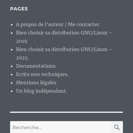
béta
1
PAGES
:
tiens,
A propos de l’auteur / Me contacter
elle
Bien choisir sa distribution GNU/Linux –
est
encore
2019
en
Bien choisir sa distribution GNU/Linux –
vie
2025
?
:)
Documentations.
Ecrits non techniques.
Mentions légales
Un blog indépendant.
RE
Recherche