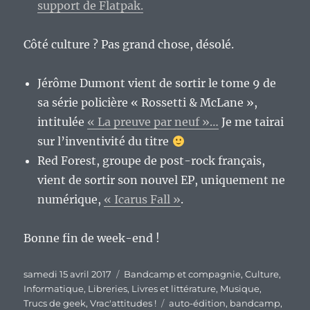
support de Flatpak.
Côté culture ? Pas grand chose, désolé.
Jérôme Dumont vient de sortir le tome 9 de
sa série policière « Rossetti & McLane »,
intitulée
« La preuve par neuf »…
Je me tairai
sur l’inventivité du titre
Red Forest, groupe de post-rock français,
vient de sortir son nouvel EP, uniquement ne
numérique,
« Icarus Fall »
.
Bonne fin de week-end !
Publié
Catégories
samedi 15 avril 2017
Bandcamp et compagnie
,
Culture
,
le
Informatique
,
Libreries
,
Livres et littérature
,
Musique
,
Étiquettes
Trucs de geek
,
Vrac'attitudes !
auto-édition
,
bandcamp
,