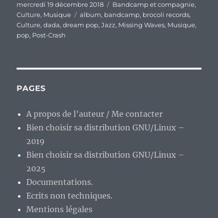
Publié
Catégories
mercredi 19 décembre 2018
Bandcamp et compagnie
,
le
Étiquettes
Culture
,
Musique
album
,
bandcamp
,
brocoli records
,
Culture
,
dada
,
dream pop
,
Jazz
,
Missing Waves
,
Musique
,
pop
,
Post-Crash
PAGES
A propos de l’auteur / Me contacter
Bien choisir sa distribution GNU/Linux –
2019
Bien choisir sa distribution GNU/Linux –
2025
Documentations.
Ecrits non techniques.
Mentions légales