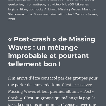
geekeries
,
Informatique
,
jeu vidéo
,
KibaOS
,
Libreries
,
logiciel libre
,
Logilocky AI Linux
,
Missing Waves
,
Musique
,
Slackware linux
,
Suno
,
vrac
,
Vrac'attitudes !
,
Zevious Seven
,
ZX81
« Post-crash » de Missing
Waves : un mélange
improbable et pourtant
tellement bon !
Il m’arrive d’être contacté par des groupes pour
me parler de leurs créations.
C’est le cas avec
Missing Waves et leur premier album, « Post-
Crash »
. C’est un groupe qui mélange la pop, le
jazz, la pop plus ou moins « réveuse » avec une