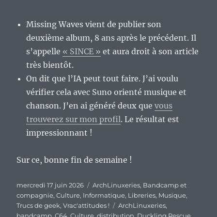
Missing Waves vient de publier son
deuxième album, 8 ans après le précédent. Il
s’appelle
« SINCE »
et aura droit à son article
très bientôt.
On dit que l’IA peut tout faire. J’ai voulu
vérifier cela avec Suno orienté musique et
chanson. J’en ai généré deux que
vous
trouverez sur mon profil
. Le résultat est
impressionnant !
Sur ce, bonne fin de semaine !
Publié
Catégories
mercredi 17 juin 2026
ArchLinuxeries
,
Bandcamp et
le
compagnie
,
Culture
,
Informatique
,
Libreries
,
Musique
,
Étiquettes
Trucs de geek
,
Vrac'attitudes !
ArchLinuxeries
,
bandcamp
,
C64
,
Culture
,
distribution
,
Duckling Rescue
,