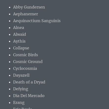
Abby Gundersen
Aephanemer
Aequinoctium Sanguinis
Alnea
Alwaid
Aythis
Collapse
Cosmic Birds
Cosmic Ground
Cyclocosmia
Dayazell
Death of a Dryad
Defying
Dia Del Mercado
Erang