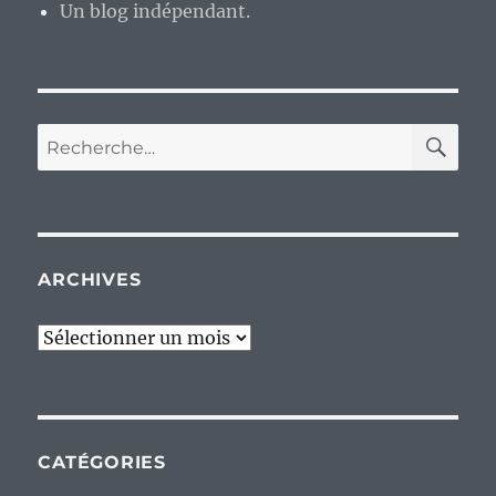
Un blog indépendant.
RE
Recherche
pour :
ARCHIVES
Archives
CATÉGORIES