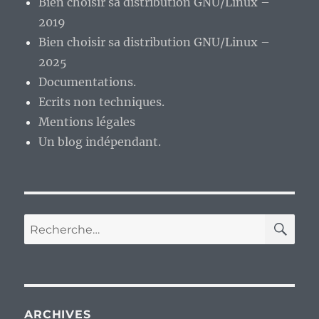
Bien choisir sa distribution GNU/Linux –
2019
Bien choisir sa distribution GNU/Linux –
2025
Documentations.
Ecrits non techniques.
Mentions légales
Un blog indépendant.
RE
Recherche
pour :
ARCHIVES