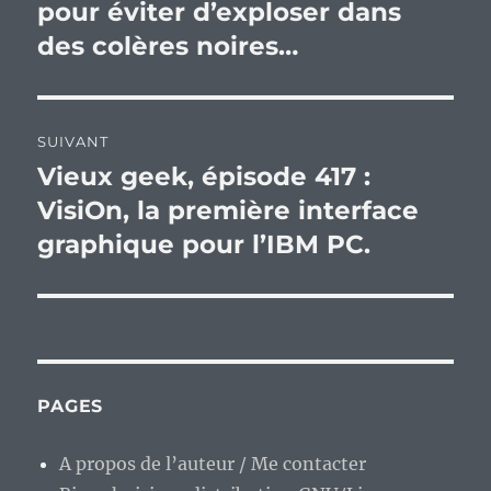
précédente :
pour éviter d’exploser dans
l’article
des colères noires…
SUIVANT
Vieux geek, épisode 417 :
Publication
suivante :
VisiOn, la première interface
graphique pour l’IBM PC.
PAGES
A propos de l’auteur / Me contacter