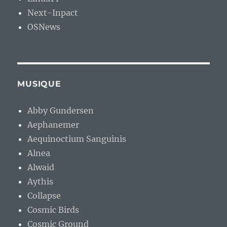
Next-Inpact
OSNews
MUSIQUE
Abby Gundersen
Aephanemer
Aequinoctium Sanguinis
Alnea
Alwaid
Aythis
Collapse
Cosmic Birds
Cosmic Ground