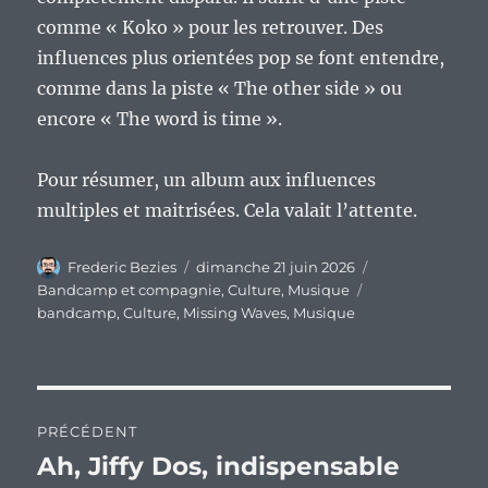
comme « Koko » pour les retrouver. Des
influences plus orientées pop se font entendre,
comme dans la piste « The other side » ou
encore « The word is time ».
Pour résumer, un album aux influences
multiples et maitrisées. Cela valait l’attente.
Auteur
Publié
Catégories
Frederic Bezies
dimanche 21 juin 2026
le
Étiquettes
Bandcamp et compagnie
,
Culture
,
Musique
bandcamp
,
Culture
,
Missing Waves
,
Musique
Navigation
PRÉCÉDENT
de
Ah, Jiffy Dos, indispensable
Publication