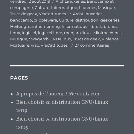
Publié
Catégories
vendredi 2 août 2019
ArchLinuxeries
,
Bandcamp et
le
compagnie
,
Culture
,
Informatique
,
Libreries
,
Musique
,
Étiquettes
Trucs de geek
,
Vrac'attitudes !
ArchLinuxeries
,
bandcamp
,
crippleware
,
Culture
,
distribution
,
geekeries
,
Heilung
,
iamthemorning
,
Informatique
,
libre
,
Libreries
,
linux
,
logiciel
,
logiciel libre
,
manjaro linux
,
Minimachines
,
Musique
,
SwagArch GNU/Linux
,
Trucs de geek
,
Violence
sur
Mortuaire
,
vrac
,
Vrac'attitudes !
27 commentaires
En
vrac’
de
fin
de
PAGES
semaine…
A propos de l’auteur / Me contacter
Bien choisir sa distribution GNU/Linux –
2019
Bien choisir sa distribution GNU/Linux –
2025