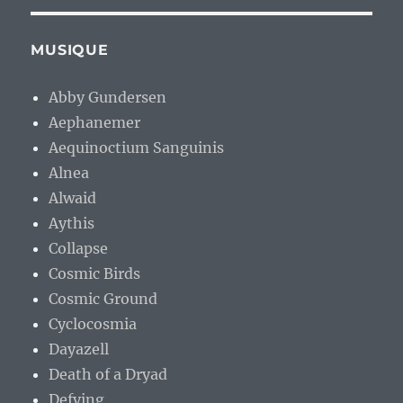
MUSIQUE
Abby Gundersen
Aephanemer
Aequinoctium Sanguinis
Alnea
Alwaid
Aythis
Collapse
Cosmic Birds
Cosmic Ground
Cyclocosmia
Dayazell
Death of a Dryad
Defying