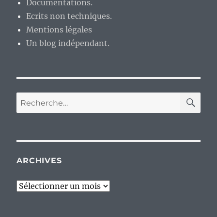
Documentations.
Ecrits non techniques.
Mentions légales
Un blog indépendant.
RE
Recherche
pour :
ARCHIVES
Archives