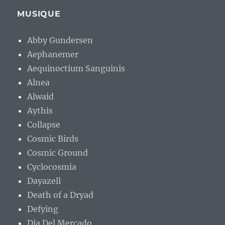
MUSIQUE
Abby Gundersen
Aephanemer
Aequinoctium Sanguinis
Alnea
Alwaid
Aythis
Collapse
Cosmic Birds
Cosmic Ground
Cyclocosmia
Dayazell
Death of a Dryad
Defying
Dia Del Mercado