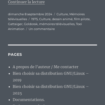
de « Mémoires télévisuelles d’u
Continuer la lecture
Publié
Catégories
dimanche 8 septembre 2024
Culture
,
Mémoires
le
Étiquettes
télévisuelles
1975
,
Culture
,
dessin animé
,
film pilote
,
Gattaiger
,
Goldorak
,
mémoires télévisuelles
,
Toei
sur
Animation
Un commentaire
Mémoires
télévisuelles
d’un
enfant
des
PAGES
années
1970,
A propos de l’auteur / Me contacter
épisode
Bien choisir sa distribution GNU/Linux –
51
:
2019
La
Bien choisir sa distribution GNU/Linux –
guerre
2025
des
soucoupes
Documentations.
volantes,