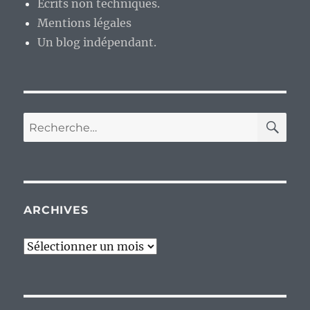
Ecrits non techniques.
prototype
Mentions légales
d’UFO
Robot
Un blog indépendant.
Grendizer.
RE
Recherche
pour :
ARCHIVES
Archives