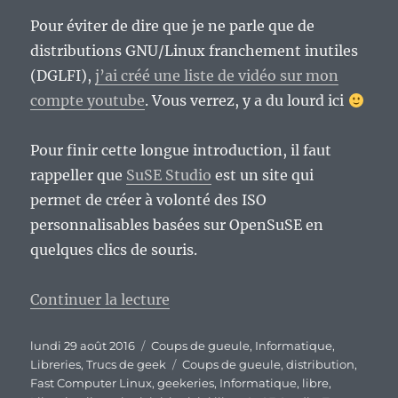
Pour éviter de dire que je ne parle que de
distributions GNU/Linux franchement inutiles
(DGLFI),
j’ai créé une liste de vidéo sur mon
compte youtube
. Vous verrez, y a du lourd ici
Pour finir cette longue introduction, il faut
rappeller que
SuSE Studio
est un site qui
permet de créer à volonté des ISO
personnalisables basées sur OpenSuSE en
quelques clics de souris.
de « Fast Computer Linux : ou c
Continuer la lecture
Publié
Catégories
lundi 29 août 2016
Coups de gueule
,
Informatique
,
le
Étiquettes
Libreries
,
Trucs de geek
Coups de gueule
,
distribution
,
Fast Computer Linux
,
geekeries
,
Informatique
,
libre
,