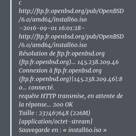
c
http://ftp.fr.openbsd.org/pub/OpenBSD
/6.0/amd64/install60.iso
–2016-09-01 16:01:28–
http://ftp.fr.openbsd.org/pub/OpenBSD
/6.0/amd64/install60.iso
Résolution de ftp.fr.openbsd.org
(ftp.fr.openbsd.org)… 145.238.209.46
Connexion à ftp.fr.openbsd.org
(ftp.fr.openbsd.org)|145.238.209.46|:8
0… connecté.
requête HTTP transmise, en attente de
la réponse… 200 OK
Taille : 237467648 (226M)
[application/octet-stream]
Sauvegarde en : « install60.iso »