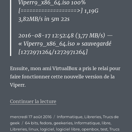
Viperr9_x86_64.iso 100%
[===================>] 1,19G
3,82MB/s in 5m 22s
2016-08-17 12:52:48 (3,77 MB/s) —
« Viperr9_x86_64.iso » sauvegardé
[1272971264/1272971264]
Ensuite, mon ami VirtualBox a pris le relai pour
faire fonctionner cette nouvelle version de la
Viperr.
de « Viperr 9 : une évolution en
Continuer la lecture
Publié
Catégories
mercredi 17 août 2016
Informatique
,
Libreries
,
Trucs de
le
Étiquettes
geek
64 bits
,
fedora
,
geekeries
,
Informatique
,
libre
,
Libreries
,
linux
,
logiciel
,
logiciel libre
,
openbox
,
test
,
Trucs