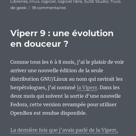
Libreries
,
linux
,
logiciel
,
logiciel libre
,
SuSE Studio
,
Trucs
sur
de geek
18 commentaires
Fast
Computer
Linux
Viperr 9 : une évolution
:
ou
en douceur ?
comment
discréditer
SuSE
Comme tous les 6 à 8 mois, j’ai le plaisir de voir
Studio
arriver une nouvelle édition de la seule
?
distribution GNU/Linux au nom qui ravirait les
herpétologues, j’ai nommé
la Viperr
. Dans les
deux mois qui suivent la sortie d’une nouvelle
Fedora, cette version revampée pour utiliser
OpenBox est rendue disponible.
La dernière fois que j’avais parlé de la Viperr,