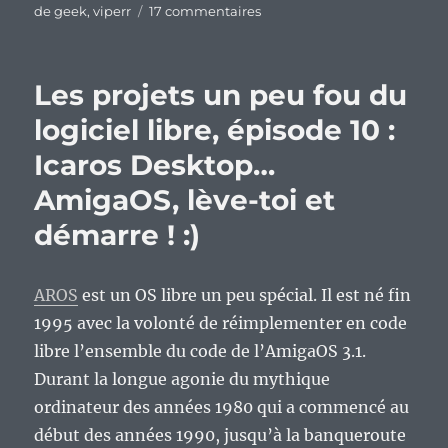
sur
de geek
,
viperr
17 commentaires
Viperr
9
:
Les projets un peu fou du
une
évolution
logiciel libre, épisode 10 :
en
Icaros Desktop…
douceur
?
AmigaOS, lève-toi et
démarre ! :)
AROS
est un OS libre un peu spécial. Il est né fin
1995 avec la volonté de réimplementer en code
libre l’ensemble du code de l’AmigaOS 3.1.
Durant la longue agonie du mythique
ordinateur des années 1980 qui a commencé au
début des années 1990, jusqu’à la banqueroute