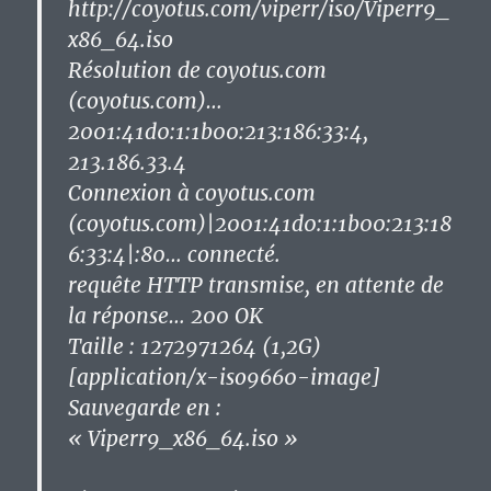
http://coyotus.com/viperr/iso/Viperr9_
x86_64.iso
Résolution de coyotus.com
(coyotus.com)…
2001:41d0:1:1b00:213:186:33:4,
213.186.33.4
Connexion à coyotus.com
(coyotus.com)|2001:41d0:1:1b00:213:18
6:33:4|:80… connecté.
requête HTTP transmise, en attente de
la réponse… 200 OK
Taille : 1272971264 (1,2G)
[application/x-iso9660-image]
Sauvegarde en :
« Viperr9_x86_64.iso »