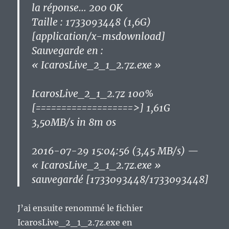
la réponse… 200 OK
Taille : 1733093448 (1,6G)
[application/x-msdownload]
Sauvegarde en :
« IcarosLive_2_1_2.7z.exe »
IcarosLive_2_1_2.7z 100%
[===================>] 1,61G
3,50MB/s in 8m 0s
2016-07-29 15:04:56 (3,45 MB/s) —
« IcarosLive_2_1_2.7z.exe »
sauvegardé [1733093448/1733093448]
J’ai ensuite renommé le fichier
IcarosLive_2_1_2.7z.exe en