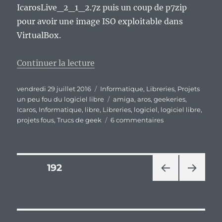
IcarosLive_2_1_2.7z puis un coup de p7zip
pour avoir une image ISO exploitable dans
VirtualBox.
de « Les projets un peu fou du l
Continuer la lecture
Publié
Catégories
vendredi 29 juillet 2016
Informatique
,
Libreries
,
Projets
le
Étiquettes
un peu fou du logiciel libre
amiga
,
aros
,
geekeries
,
Icaros
,
Informatique
,
libre
,
Libreries
,
logiciel
,
logiciel libre
,
sur
projets fous
,
Trucs de geek
6 commentaires
Les
projets
un
peu
Pagination
PAGE
192
fou
du
PAG
PAG
des
logiciel
E
E
libre,
PRÉ
SUIV
publications
CÉD
ANT
épisode