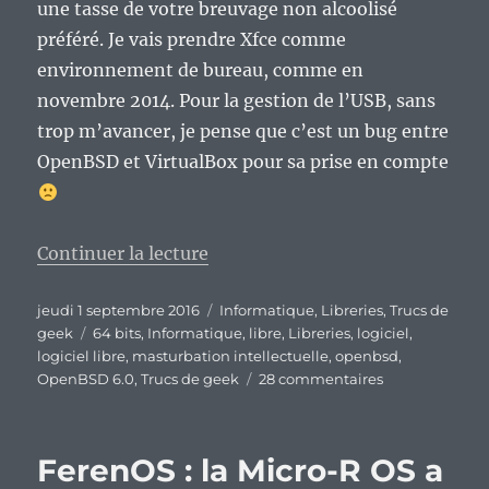
une tasse de votre breuvage non alcoolisé
préféré. Je vais prendre Xfce comme
environnement de bureau, comme en
novembre 2014. Pour la gestion de l’USB, sans
trop m’avancer, je pense que c’est un bug entre
OpenBSD et VirtualBox pour sa prise en compte
de « OpenBSD 6.0 : Oh, du poiss
Continuer la lecture
Publié
Catégories
jeudi 1 septembre 2016
Informatique
,
Libreries
,
Trucs de
le
Étiquettes
geek
64 bits
,
Informatique
,
libre
,
Libreries
,
logiciel
,
logiciel libre
,
masturbation intellectuelle
,
openbsd
,
sur
OpenBSD 6.0
,
Trucs de geek
28 commentaires
OpenBSD
6.0
:
FerenOS : la Micro-R OS a
Oh,