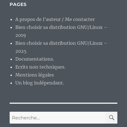
ENT
E
10
PAGES
E
:
Icaros
A propos de l’auteur / Me contacter
Desktop…
AmigaOS,
Bien choisir sa distribution GNU/Linux –
lève-
2019
toi
Bien choisir sa distribution GNU/Linux –
et
démarre
2025
!
Documentations.
:)
Ecrits non techniques.
Mentions légales
Un blog indépendant.
RE
Recherche
pour :