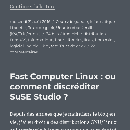
de « FerenOS : la Micro-R OS a t
Continuer la lecture
Publié
Catégories
mercredi 31 août 2016
Coups de gueule
,
Informatique
,
le
Libreries
,
Trucs de geek
,
Ubuntu et sa famille
Étiquettes
(K/X/Edu/buntu)
64 bits
,
étronicielle
,
distribution
,
FerenOS
,
Informatique
,
libre
,
Libreries
,
linux
,
linuxmint
,
logiciel
,
logiciel libre
,
test
,
Trucs de geek
22
sur
commentaires
FerenOS
:
la
Fast Computer Linux : ou
Micro-
R
comment discréditer
OS
SuSE Studio ?
a
trouvé
sa
digne
Depuis des années que je maintiens le blog en
héritière.
vie, j’ai eu droit à des distributions GNU/Linux