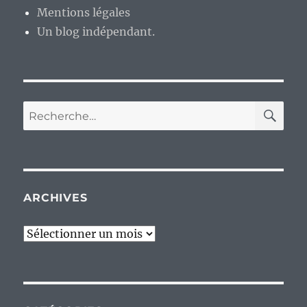
Mentions légales
Un blog indépendant.
RE
Recherche
pour :
ARCHIVES
Archives