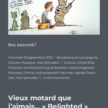
Bon mercredi !
Publié
Catégories
mercredi 23 septembre 2015
Bandcamp et compagnie
,
le
Étiquettes
Culture
,
Musique
,
Vrac'attitudes !
Culture
,
Ghost Ship
Octavius
,
iamthemorning
,
kickstarter
,
metal progressif
,
Musique
,
Omnis
,
rock progressif
,
trip-hop
,
Upside Dawn
,
sur
vrac
,
Vrac'attitudes !
4 commentaires
En
vrac
musical
Vieux motard que
et
mercurien.
j’aimais… « Belighted »