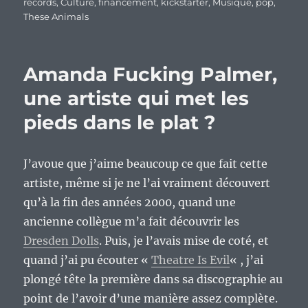
le
records
,
Culture
,
financement
,
kickstarter
,
Musique
,
pop
,
These Animals
Amanda Fucking Palmer,
une artiste qui met les
pieds dans le plat ?
J’avoue que j’aime beaucoup ce que fait cette
artiste, même si je ne l’ai vraiment découvert
qu’à la fin des années 2000, quand une
ancienne collègue m’a fait découvrir les
Dresden Dolls
. Puis, je l’avais mise de coté, et
quand j’ai pu écouter «
Theatre Is Evil
« , j’ai
plongé tête la première dans sa discographie au
point de l’avoir d’une manière assez complète.