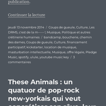
publication
.
de « Youtube Music Key, encore u
Continuer la lecture
Publié
Catégories
jeudi 13 novembre 2014
Coups de gueule
,
Culture
,
Les
le
DRMS, c'est de la m----- !
,
Musique
,
Politique et autres
Étiquettes
crétinerie humaines
bandcamp
,
boucherie
,
chemin
des dames
,
Coups de gueule
,
Culture
,
financement
participatif
,
kickstarter
,
location de musique
,
masturbation intellectuelle
,
Musique
,
offre légale
,
Pledge
Music
,
spotify
,
ulule
,
youtube music key
3
sur
commentaires
Youtube
Music
Key,
These Animals : un
encore
une
quatuor de pop-rock
offensive
new-yorkais qui veut
Nivelle
version