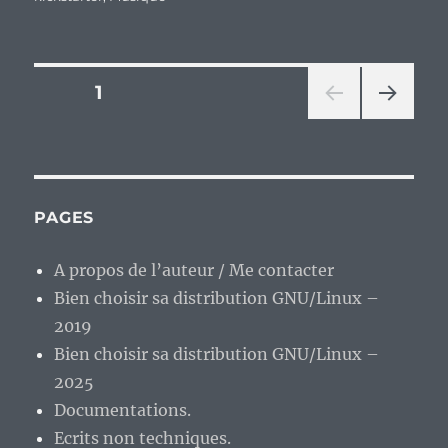
Pagination
PAGE
1
PAG
des
E
SUIV
publications
ANT
E
PAGES
A propos de l’auteur / Me contacter
Bien choisir sa distribution GNU/Linux –
2019
Bien choisir sa distribution GNU/Linux –
2025
Documentations.
Ecrits non techniques.