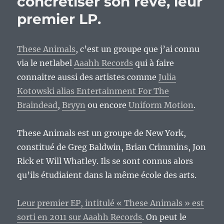
concrétiser son rêve, leur
musicale
?
premier LP.
These Animals
, c’est un groupe que j’ai connu
via le netlabel
Aaahh Records
qui à faire
connaitre aussi des artistes comme
Julia
Kotowski alias Entertainment For The
Braindead
,
Bryyn
ou encore
Uniform Motion
.
These Animals est un groupe de New York,
constitué de Greg Baldwin, Brian Crimmins, Jon
Rick et Will Whatley. Ils se sont connus alors
qu’ils étudiaient dans la même école des arts.
Leur premier EP, intitulé « These Animals » est
sorti en 2011 sur Aaahh Records
. On peut le