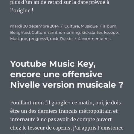
plus d’un an de retard sur la date prévue à
l’origine !
Publié
Catégories
Étiquettes
mardi 30 décembre 2014
Culture
,
Musique
album
,
le
Belighted
,
Culture
,
iamthemorning
,
kickstarter
,
kscope
,
sur
Musique
,
progressif
,
rock
,
Russie
4 commentaires
Vieux
motard
que
Youtube Music Key,
j’aimais…
« Belighted 
encore une offensive
des
Nivelle version musicale ?
iamthemor
en
version
deluxe
Fouillant mon fil google+ ce matin, oui, je dois
:)
être un des derniers français métropolitain et
internaute à ne pas avoir de compte ouvert
chez le fesseur de caprins, j’ai appris l’existence