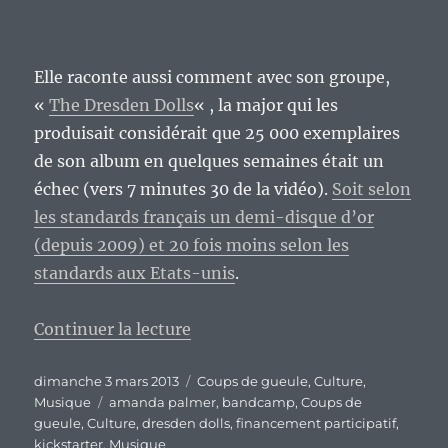
Elle raconte aussi comment avec son groupe,
«
The Dresden Dolls
« , la major qui les
produisait considérait que 25 000 exemplaires
de son album en quelques semaines était un
échec (vers 7 minutes 30 de la vidéo).
Soit selon
les standards français un demi-disque d’or
(depuis 2009) et 20 fois moins selon les
standards aux Etats-unis
.
de « Amanda Fucking Palmer, une 
Continuer la lecture
Publié
Catégories
dimanche 3 mars 2013
Coups de gueule
,
Culture
,
le
Étiquettes
Musique
amanda palmer
,
bandcamp
,
Coups de
gueule
,
Culture
,
dresden dolls
,
financement participatif
,
kickstarter
,
Musique