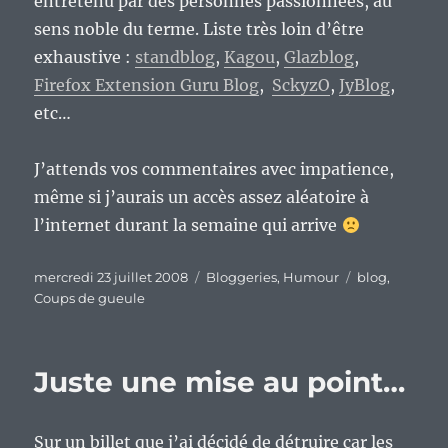
entretenu par des personnes passionnées, au
sens noble du terme. Liste très loin d’être
exhaustive :
standblog
,
Kagou
,
Glazblog
,
Firefox Extension Guru Blog
,
SckyzO
,
JyBlog
,
etc…
J’attends vos commentaires avec impatience,
même si j’aurais un accès assez aléatoire à
l’internet durant la semaine qui arrive
Publié
Catégories
Étiquettes
mercredi 23 juillet 2008
Bloggeries
,
Humour
blog
,
le
Coups de gueule
Juste une mise au point…
Sur un billet que j’ai décidé de détruire car les