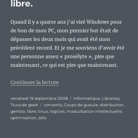
libre.
Quand il y a quatre ans j’ai viré Windows pour
de bon de mon PC, mon premier but était de
dépasser les deux mois qui avait été mon
précédent record. Et je me souviens d’avoir été
une personne assez « prosélyte », pire que
maintenant, ce qui est pire que maintenant.
de « Ah, le zèle des nouveaux con
Continuer la lecture
Publié
Catégories
vendredi 19 septembre 2008
Informatique
,
Libreries
,
le
Étiquettes
Trucs de geek
convertis
,
Coups de gueule
,
distribution
,
gentoo
,
libre
,
linux
,
logiciel
,
masturbation intellectuelle
,
optimisation
,
zèle