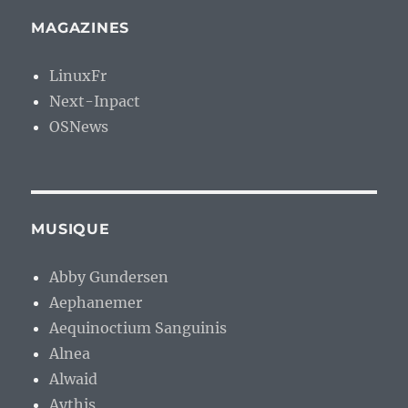
MAGAZINES
LinuxFr
Next-Inpact
OSNews
MUSIQUE
Abby Gundersen
Aephanemer
Aequinoctium Sanguinis
Alnea
Alwaid
Aythis