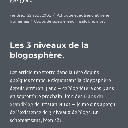
géorgien…
Publié
Catégories
vendredi 22 août 2008
Politique et autres crétinerie
le
Étiquettes
humaines
Coups de gueule
,
eau
,
insalubre
,
mort
Les 3 niveaux de la
blogosphère.
Cet article me trotte dans la tête depuis
quelques temps. Fréquentant la blogosphère
depuis environ 3 ans – ce blog fêtera ses 3 ans
en septembre prochain, loin des
6 ans du
Standblog
de Tristan Nitot – je me suis aperçu
de l’existence de 3 niveaux de blogs. En
schématisant, bien sûr.