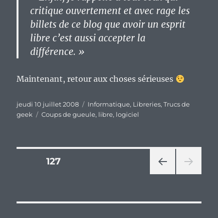
critique ouvertement et avec rage les
billets de ce blog que avoir un esprit
libre c’est aussi accepter la
différence. »
Maintenant, retour aux choses sérieuses
Publié
Catégories
jeudi 10 juillet 2008
Informatique
,
Libreries
,
Trucs de
le
Étiquettes
geek
Coups de gueule
,
libre
,
logiciel
Pagination
PAGE
127
PAG
des
E
PRÉ
publications
CÉD
ENT