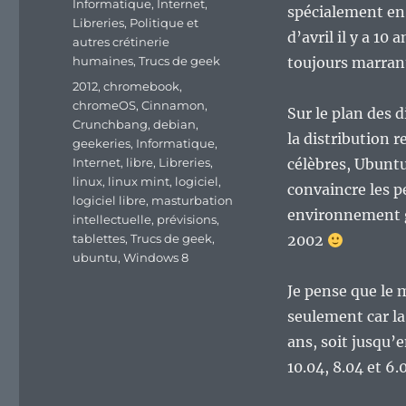
Catégories
Informatique
,
Internet
,
spécialement en
Libreries
,
Politique et
d’avril il y a 10
autres crétinerie
humaines
,
Trucs de geek
toujours marran
Étiquettes
2012
,
chromebook
,
chromeOS
,
Cinnamon
,
Sur le plan des d
Crunchbang
,
debian
,
la distribution r
geekeries
,
Informatique
,
Internet
,
libre
,
Libreries
,
célèbres, Ubunt
linux
,
linux mint
,
logiciel
,
convaincre les p
logiciel libre
,
masturbation
environnement gr
intellectuelle
,
prévisions
,
tablettes
,
Trucs de geek
,
2002
ubuntu
,
Windows 8
Je pense que le 
seulement car l
ans, soit jusqu’e
10.04, 8.04 et 6.