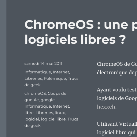
ChromeOS : une p
logiciels libres ?
Publié
samedi 14 mai 2011
ChromeOS de Goog
le
Catégories
Informatique
,
Internet
,
électronique de
Libreries
,
Polémique
,
Trucs
de geek
Ayant voulu tes
Étiquettes
chromeOS
,
Coups de
logiciels de Goo
gueule
,
google
,
Informatique
,
Internet
,
hexxeh
.
libre
,
Libreries
,
linux
,
logiciel
,
logiciel libre
,
Trucs
Utilisant Virtual
de geek
logiciel libre qu