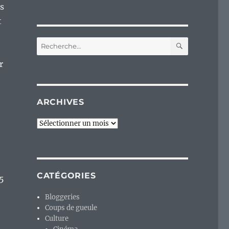
s
t
RECHERC
Recherche
pour :
r
ARCHIVES
Archives
CATÉGORIES
5
Bloggeries
Coups de gueule
Culture