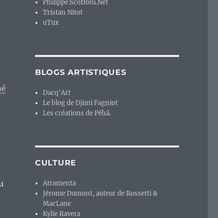
Philippe.Scoffoni.Net
Tristan Nitot
uTux
BLOGS ARTISTIQUES
mé
Dacq'Art
Le blog de Djimi Fagniot
Les créations de Péhä.
CULTURE
u
Atramenta
Jérome Dumont, auteur de Rossetti &
MacLane
Kylie Ravera