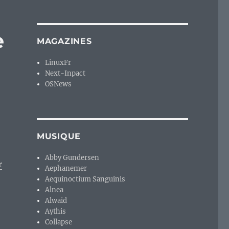
e
MAGAZINES
LinuxFr
Next-Inpact
OSNews
MUSIQUE
Abby Gundersen
r
Aephanemer
Aequinoctium Sanguinis
Alnea
Alwaid
Aythis
Collapse