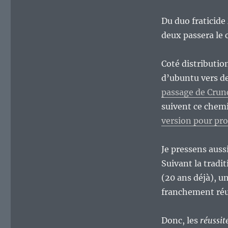
Du duo fraticide
deux passera le 
Coté distributio
d’ubuntu vers de
passage de Crun
suivent ce chemi
version pour pr
Je pressens auss
Suivant la tradi
(20 ans déjà), u
franchement réu
Donc, les
réussit