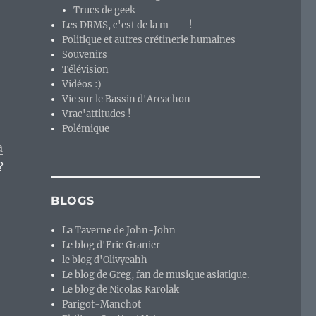
Trucs de geek
Les DRMS, c'est de la m—– !
Politique et autres crétinerie humaines
Souvenirs
Télévision
Vidéos :)
Vie sur le Bassin d'Arcachon
Vrac'attitudes !
Polémique
a
?
BLOGS
La Taverne de John-John
Le blog d'Eric Granier
le blog d'Olivyeahh
Le blog de Greg, fan de musique asiatique.
Le blog de Nicolas Karolak
Parigot-Manchot