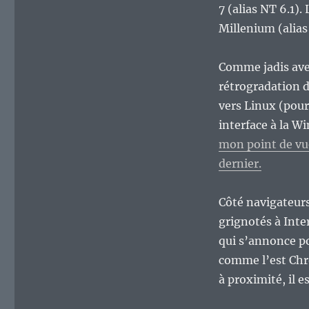
7 (alias NT 6.1).
Millenium (alias
Comme jadis avec 
rétrogradation d
vers Linux (pour
interface à la W
mon point de vu
dernier.
Côté navigateur
grignotés à Inte
qui s’annonce p
comme l’est Chro
à proximité, il es