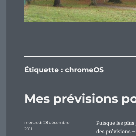
Étiquette :
chromeOS
Mes prévisions p
Publié
mercredi 28 décembre
Puisque les
plus
le
2011
des prévisions –