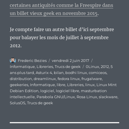
certaines antiquités comme la Freespire dans
un billet vieux geek en novembre 2015
.
Je compte faire un autre billet d’ici septembre
pour balayer les mois de juillet à septembre
2012.
Auteur
Publié
Catégories
Frederic Bezies
vendredi 2 juin 2017
le
Étiquettes
Informatique
,
Libreries
,
Trucs de geek
0Linux
,
2012
,
5
ans plus tard
,
Asturix 4
,
bilan
,
bodhi linux
,
comiceos
,
distribution
,
dreamlinux
,
fedora linux
,
frugalware
,
geekeries
,
Informatique
,
libre
,
Libreries
,
linux
,
Linux Mint
Debian Edition
,
logiciel
,
logiciel libre
,
masturbation
intellectuelle
,
Parabola GNU/Linux
,
Rosa Linux
,
slackware
,
SolusOS
,
Trucs de geek