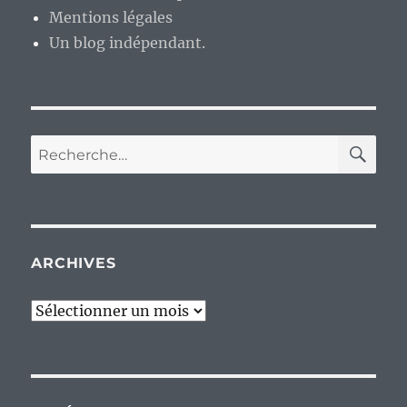
Mentions légales
Un blog indépendant.
RE
Recherche
pour :
ARCHIVES
Archives