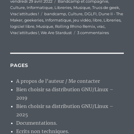
Publié
Catégories
vendredi 29 avril 2022
Bandcamp et compagnie
,
le
Culture
,
Informatique
,
Libreries
,
Musique
,
Trucs de geek
,
Étiquettes
Vrac'attitudes !
bandcamp
,
Culture
,
DGLFI
,
Dune II - The
Maker
,
geekeries
,
Informatique
,
jeu vidéo
,
libre
,
Libreries
,
logiciel libre
,
Musique
,
Rolling Rhino Remix
,
vrac
,
sur
Vrac'attitudes !
,
We Are Stardust
3 commentaires
En
vrac’
de
fin
de
PAGES
semaine…
A propos de l’auteur / Me contacter
Bien choisir sa distribution GNU/Linux –
2019
Bien choisir sa distribution GNU/Linux –
2025
Documentations.
Ecrits non techniques.